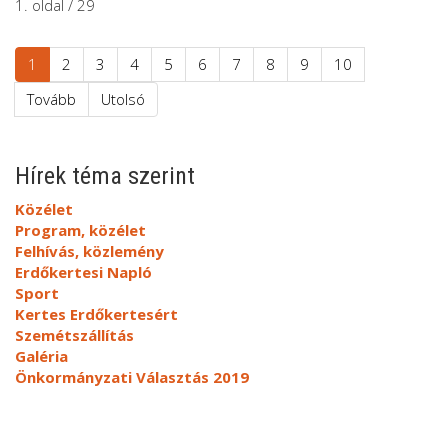
1. oldal / 29
1
2
3
4
5
6
7
8
9
10
Tovább
Utolsó
Hírek téma szerint
Közélet
Program, közélet
Felhívás, közlemény
Erdőkertesi Napló
Sport
Kertes Erdőkertesért
Szemétszállítás
Galéria
Önkormányzati Választás 2019