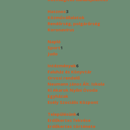
Hasznos
3
Közművállalatok
Rendőrség, polgárőrség
Koronavírus
Napló
Sport
1
Judo
Intézmények
6
Faluház és Könyvtár
Orvosi rendelő
Neumann János Ált. Iskola
Ki Akarok Nyílni Óvoda
Egyházak
Esély Szociális Központ
Településünk
4
Erdőkertes fekvése
Erdőkertes története