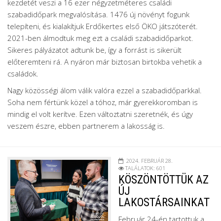
kezdetét veszi a 16 ezer négyzetméteres családi
szabadidőpark megvalósítása. 1476 új növényt fogunk
telepíteni, és kialakítjuk Erdőkertes első ÖKO játszóterét.
2021-ben álmodtuk meg ezt a családi szabadidőparkot.
Sikeres pályázatot adtunk be, így a forrást is sikerült
előteremteni rá. A nyáron már biztosan birtokba vehetik a
családok.
Nagy közösségi álom válik valóra ezzel a szabadidőparkkal.
Soha nem fértünk közel a tóhoz, már gyerekkoromban is
mindig el volt kerítve. Ezen változtatni szeretnék, és úgy
veszem észre, ebben partnerem a lakosság is.
2024. FEBRUÁR 28.
TALÁLATOK: 601
KÖSZÖNTÖTTÜK AZ
ÚJ
LAKOSTÁRSAINKAT
Február 24-én tartottuk a