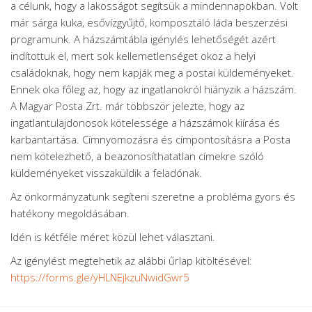
a célunk, hogy a lakosságot segítsük a mindennapokban. Volt
már sárga kuka, esővízgyűjtő, komposztáló láda beszerzési
programunk. A házszámtábla igénylés lehetőségét azért
indítottuk el, mert sok kellemetlenséget okoz a helyi
családoknak, hogy nem kapják meg a postai küldeményeket.
Ennek oka főleg az, hogy az ingatlanokról hiányzik a házszám.
A Magyar Posta Zrt. már többször jelezte, hogy az
ingatlantulajdonosok kötelessége a házszámok kiírása és
karbantartása. Címnyomozásra és címpontosításra a Posta
nem kötelezhető, a beazonosíthatatlan címekre szóló
küldeményeket visszaküldik a feladónak.
Az önkormányzatunk segíteni szeretne a probléma gyors és
hatékony megoldásában.
Idén is kétféle méret közül lehet választani.
Az igénylést megtehetik az alábbi űrlap kitöltésével:
https://forms.gle/yHLNEjkzuNwidGwr5