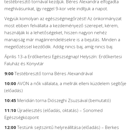
testébresztő tornával kezdjük. Béres Alexandra elfogadta
meghívásunkat, így reggel 9-kor vele indítjuk a napot.
Vegyük komolyan az egészségmegőrzést! Az önkormányzat
most ebben felvállalta a kezdeményező szerepet, kérem,
használják ki a lehetőségeket, hiszen nagyon nehéz
manapság már magánrendelésekre is a bejutás. Minden a
megelőzéssel kezdődik. Addig nincs baj, amíg nincs baj.
Április 13-a Erdőkertesi Egészségnap! Helyszín: Erdőkertesi
Faluház és Könyvtár
9:00
Testébresztő torna Béres Alexandrával
10:00
AVON a nők vállalata, a mellrák elleni küzdelem segítője
(előadás)
10:45
Meridián torna Diószeghi Zsuzsával (bemutató)
11:10
Újraélesztés (előadás, oktatás) – Sonomed
Egészségközpont
12:00
Testünk sejtszintű helyreállítása (előadás) – Berkes