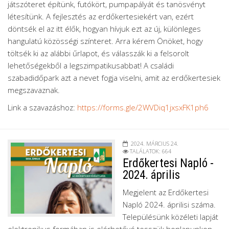
játszóteret építünk, futókört, pumpapályát és tanösvényt
létesítünk. A fejlesztés az erdőkertesiekért van, ezért
döntsék el az itt élők, hogyan hívjuk ezt az új, különleges
hangulatú közösségi színteret. Arra kérem Önöket, hogy
töltsék ki az alábbi űrlapot, és válasszák ki a felsorolt
lehetőségekből a legszimpatikusabbat! A családi
szabadidőpark azt a nevet fogja viselni, amit az erdőkertesiek
megszavaznak.
Link a szavazáshoz:
https://forms.gle/2WVDiq1jxsxFK1ph6
2024. MÁRCIUS 24.
TALÁLATOK: 664
Erdőkertesi Napló -
2024. április
Megjelent az Erdőkertesi
Napló 2024. áprilisi száma.
Településünk közéleti lapját
elektronikus formában is elérhetővé tesszük honlapunkon.