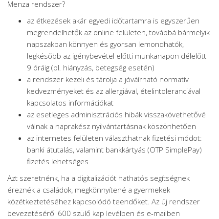
Menza rendszer?
az étkezések akár egyedi időtartamra is egyszerűen
megrendelhetők az online felületen, továbbá bármelyik
napszakban könnyen és gyorsan lemondhatók,
legkésőbb az igénybevétel előtti munkanapon délelőtt
9 óráig (pl. hiányzás, betegség esetén)
a rendszer kezeli és tárolja a jóváírható normatív
kedvezményeket és az allergiával, ételintoleranciával
kapcsolatos információkat
az esetleges adminisztrációs hibák visszakövethetővé
válnak a naprakész nyilvántartásnak köszönhetően
az internetes felületen választhatnak fizetési módot:
banki átutalás, valamint bankkártyás (OTP SimplePay)
fizetés lehetséges
Azt szeretnénk, ha a digitalizációt hathatós segítségnek
éreznék a családok, megkönnyítené a gyermekek
közétkeztetéséhez kapcsolódó teendőket. Az új rendszer
bevezetéséről 600 szülő kap levélben és e-mailben