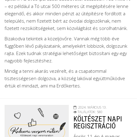
– ez például a Tó utcai 500 méteres út megépítésére lenne
elegendő, és akkor minden pénzt az útépítésre fordított a
település, nem fizetett bért az óvodai dolgozóknak, nem
fizetett rezsiköltségeket, sem közvilágítást és sorolhatnánk.
Bizakodva tekintek a közeljövőre. Vannak még több éve
függőben lévő pályázataink, amelyekért lobbizok, dolgozunk
rajta. Ezek tudnak stratégiai lehetőséget biztosítani egy-egy
nagyobb fejlesztéshez.
Mindig a tenni akarás vezérelt, és a csapatommal
tisztességesen dolgozva, a község lakóival együttműködve
értük el mindazt, ami ma Erdőkertes.
2024. MÁRCIUS 13.
TALÁLATOK: 580
KÖLTÉSZET NAPI
REGISZTRÁCIÓ
Április 11-én A magyar