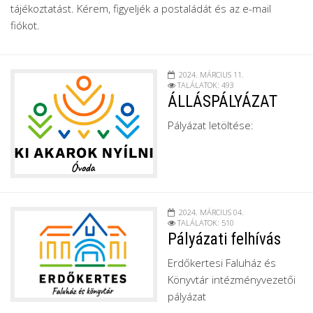
tájékoztatást. Kérem, figyeljék a postaládát és az e-mail
fiókot.
2024. MÁRCIUS 11.
TALÁLATOK: 493
ÁLLÁSPÁLYÁZAT
Pályázat letöltése:
2024. MÁRCIUS 04.
TALÁLATOK: 510
Pályázati felhívás
Erdőkertesi Faluház és
Könyvtár intézményvezetői
pályázat