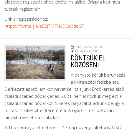
előzetes regisztrációhoz kötött. Az alábbi űrlapra kattintva
tudnak regisztrálni.
Link a regisztrációhoz:
https://forms.gle/a52j7M7NqDCdpdeG7
2024. MÁRCIUS 28.
TALÁLATOK: 901
DÖNTSÜK EL
KÖZÖSEN!
A bányató körüli beruházás
a kivitelezési fázisba ért.
Elérkezett az idő, amikor nevet kell találjunk Erdőkertes első
családi szabadidőparkjának. 2021-ben álmodtuk meg ezt a
családi szabadidőparkot. Sikeres pályázatot adtunk be, így a
forrást is sikerült előteremteni. A nyáron már biztosan
birtokba vehetik a családok.
A 16 ezer négyzetméteren 1476 új növényt ültetünk, ÖKO