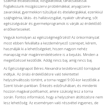
szakmai előadásokkal, vizsgálatokkal, tanácsadással.
Foglalkozunk mozgásszervi problémákkal, anyagcsere-
zavarokkal, gyermekkori túlsúllyal és ételallergiákkal, ezenkívül
szájhigiénia, látás- és hallásvizsgálat, nyakiér ultrahang, sőt
egészségvásár és gyermekprogramok is várják az érdeklődő
erdőkertesieket.
Vegyük komolyan az egészségmegőrzést! Az önkormányzat
most ebben felvállalta a kezdeményező szerepet, kérem,
használják ki a lehetőségeket, hiszen nagyon nehéz
manapság már magánrendelésekre is a bejutás. Minden a
megelőzéssel kezdődik. Addig nincs baj, amíg nincs baj.
Az Egészségnapot Béres Alexandra testébresztő tornájával
indítjuk. Az óriási érdeklődésre való tekintettel
helyszínváltozás történt, a torna reggel 9:00-kor kezdődik a
Szent István parkban. Érkezés edzőruhában, és mindenki
hozzon magával polifoamot, amire szükség lesz a torna
során. Fontos információ, hogy a helyszínen átöltözésre nem
lesz lehetőség. Az eseményen való részvétel ingyenes, de