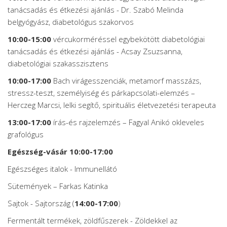
tanácsadás és étkezési ajánlás - Dr. Szabó Melinda
belgyógyász, diabetológus szakorvos
10:00-15:00
vércukorméréssel egybekötött diabetológiai
tanácsadás és étkezési ajánlás - Acsay Zsuzsanna,
diabetológiai szakasszisztens
10:00-17:00
Bach virágesszenciák, metamorf masszázs,
stressz-teszt, személyiség és párkapcsolati-elemzés –
Herczeg Marcsi, lelki segítő, spirituális életvezetési terapeuta
13:00-17:00
írás-és rajzelemzés – Fagyal Anikó okleveles
grafológus
Egészség-vásár 10:00-17:00
Egészséges italok - Immunellátó
Sütemények – Farkas Katinka
Sajtok - Sajtország (
14:00-17:00
)
Fermentált termékek, zöldfűszerek - Zöldekkel az