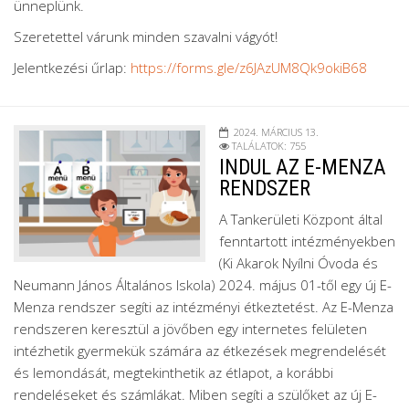
ünneplünk.
Szeretettel várunk minden szavalni vágyót!
Jelentkezési űrlap:
https://forms.gle/z6JAzUM8Qk9okiB68
2024. MÁRCIUS 13.
TALÁLATOK: 755
INDUL AZ E-MENZA
RENDSZER
A Tankerületi Központ által
fenntartott intézményekben
(Ki Akarok Nyílni Óvoda és
Neumann János Általános Iskola) 2024. május 01-től egy új E-
Menza rendszer segíti az intézményi étkeztetést. Az E-Menza
rendszeren keresztül a jövőben egy internetes felületen
intézhetik gyermekük számára az étkezések megrendelését
és lemondását, megtekinthetik az étlapot, a korábbi
rendeléseket és számlákat. Miben segíti a szülőket az új E-