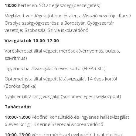
18:00
Kertesen-NŐ az egészség (beszélgetés)
Meghívott vendégek: Jobban Eszter, a Misszió vezetője; Kacsó
Orsolya szakgyógyszerész, a Borostyán Gyógyszertár
vezetője; Szoboszlai Szilvia iskolavédőnő
Vizsgálatok 10:00-17:00
Vöröskereszt által végzett mérések (vérnyomás, pulzus,
szívritmus)
Ingyenes hallásvizsgálat 6 éves kortól (H-EAR Kft.)
Optometrista által végzett látásvizsgálat 14 éves kortól
(Boróka Optika)
Nyaki ér ultrahang vizsgálat (Sonomed Egészségközpont)
Tanácsadás
10:00-13:00
védőnői konzultáció és ingyenes hallásvizsgálat
6 éves korig – Cseriné Szeredai Andrea védőnő
10:00-13:00
vércukorméréssel egybekötött diabetológiai