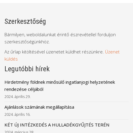
Szerkesztőség
Bármilyen, weboldalunkat érintő észrevétellel forduljon
szerkesztőségünkhöz.
Az űrlap kitöltésével üzenetet küldhet részünkre.
Üzenet
küldés
Legutóbbi hírek
Hirdetmény földnek minősülő ingatlanjogi helyzetének
rendezése céljából
2024. április 29.
Ajánlások számának megállapítása
2024. április 16.
KÉT ÚJ INTÉZKEDÉS A HULLADÉKGYŰJTÉS TERÉN
2024. március 28.