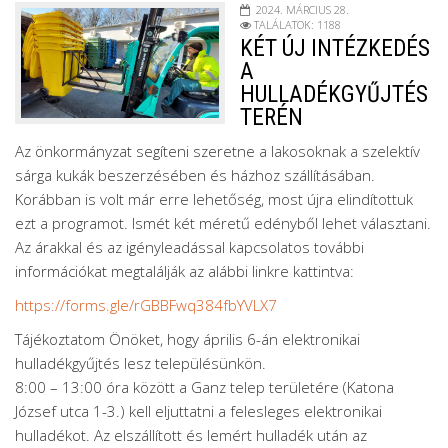
2024. MÁRCIUS 28.
TALÁLATOK: 1188
KÉT ÚJ INTÉZKEDÉS
A
HULLADÉKGYŰJTÉS
TERÉN
Az önkormányzat segíteni szeretne a lakosoknak a szelektív
sárga kukák beszerzésében és házhoz szállításában.
Korábban is volt már erre lehetőség, most újra elindítottuk
ezt a programot. Ismét két méretű edényből lehet választani.
Az árakkal és az igényleadással kapcsolatos további
információkat megtalálják az alábbi linkre kattintva:
https://forms.gle/rGBBFwq384fbYVLX7
Tájékoztatom Önöket, hogy április 6-án elektronikai
hulladékgyűjtés lesz településünkön.
8:00 – 13:00 óra között a Ganz telep területére (Katona
József utca 1-3.) kell eljuttatni a felesleges elektronikai
hulladékot. Az elszállított és lemért hulladék után az