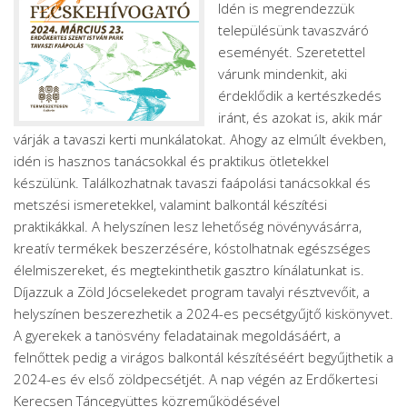
Idén is megrendezzük
településünk tavaszváró
eseményét. Szeretettel
várunk mindenkit, aki
érdeklődik a kertészkedés
iránt, és azokat is, akik már
várják a tavaszi kerti munkálatokat. Ahogy az elmúlt években,
idén is hasznos tanácsokkal és praktikus ötletekkel
készülünk. Találkozhatnak tavaszi faápolási tanácsokkal és
metszési ismeretekkel, valamint balkontál készítési
praktikákkal. A helyszínen lesz lehetőség növényvásárra,
kreatív termékek beszerzésére, kóstolhatnak egészséges
élelmiszereket, és megtekinthetik gasztro kínálatunkat is.
Díjazzuk a Zöld Jócselekedet program tavalyi résztvevőit, a
helyszínen beszerezhetik a 2024-es pecsétgyűjtő kiskönyvet.
A gyerekek a tanösvény feladatainak megoldásáért, a
felnőttek pedig a virágos balkontál készítéséért begyűjthetik a
2024-es év első zöldpecsétjét. A nap végén az Erdőkertesi
Kerecsen Táncegyüttes közreműködésével