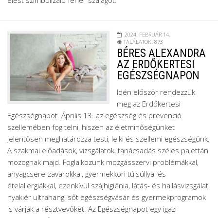
élést szimbolizáló fehér szalagot.
2024. FEBRUÁR 14.
TALÁLATOK: 873
BÉRES ALEXANDRA
AZ ERDŐKERTESI
EGÉSZSÉGNAPON
Idén először rendezzük
meg az Erdőkertesi
Egészségnapot. Április 13. az egészség és prevenció
szellemében fog telni, hiszen az életminőségünket
jelentősen meghatározza testi, lelki és szellemi egészségünk.
A szakmai előadások, vizsgálatok, tanácsadás széles palettán
mozognak majd. Foglalkozunk mozgásszervi problémákkal,
anyagcsere-zavarokkal, gyermekkori túlsúllyal és
ételallergiákkal, ezenkívül szájhigiénia, látás- és hallásvizsgálat,
nyakiér ultrahang, sőt egészségvásár és gyermekprogramok
is várják a résztvevőket. Az Egészségnapot egy igazi