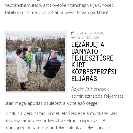
néptáncbemutató, azt követően táncház várja Önöket.
Találkozzunk március 23-án a Szent István parkban!
2024. FEBRUÁR 28.
TALÁLATOK: 853
LEZÁRULT A
BÁNYATÓ
FEJLESZTÉSRE
KIÍRT
KÖZBESZERZÉSI
ELJÁRÁS
Az elmúlt hónapok
adminisztrációs folyamatai
után megállapodás született a kivitelező céggel.
Elindult a beruházás. Ennek első lépése a munkaterület
átadása, amelyre sor került az elmúlt napokban. A
munkagépek hamarosan felvonulnak a helyszínre, és