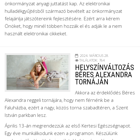
önkormányzat anyagi juttatást kap. Az elektronikai
hulladékgyűjtésből származó bevételt az önkormányzat
felajánlja játszótereink fejlesztésére. Ezért arra kérem
Önöket, hogy minél többen hozzák el és adják le a nem
használt elektronikai cikkeket.
2024. MÁRCIUS 28.
TALÁLATOK: 764
HELYSZÍNVÁLTOZÁS
BÉRES ALEXANDRA
TORNÁJÁN
Akkora az érdeklődés Béres
Alexandra reggeli tornájára, hogy nem férnénk be a
Faluházba, ezért a nagy, közös torna szabadtéren, a Szent
István parkban lesz.
Április 13-án megrendezzük az első Kertesi Egészségnapot.
Egy éve munkálkodunk ezen a programon. Készülünk