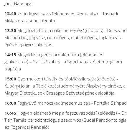
Judit Napsugár
12:45
Csontkovácsolás (előadás és bemutató) – Tasnádi
Miklós és Tasnádi Renáta
13:30
Megelőzhető-e a cukorbetegség? (előadás) - Dr. Szabó
Melinda belgyógyász, nefrológus, diabetológus, foglalkozás-
egészségügyi szakorvos
14:15
Megoldás a gerincproblémákra (előadás és
gyakorlatok) – Szücs Szabina, a Sportban az élet mozgalom
alapítója
15:00
Gyermekkori túlsúly és táplálékallergiák (előadás) -
Kubányi Jolán, a Táplálkozástudományért Alapítvány elnöke, a
Magyar Dietetikusok Országos Szövetségének alapítója
16:00
Fognyűvő manócskák (mesemusical) - Portéka Színpad
16:45
Hogyan előzhető meg a fogszuvasodás? (előadás) – Dr.
Tián Tamás parodontológus szakorvos (Budai Parodontológia
és Fogorvosi Rendelő)