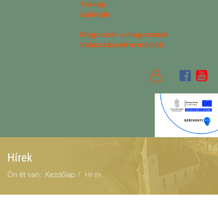
Térkép
Galériák
Magoncot a magoncnak
Választási információk
Hírek
Ön itt van:
Kezdőlap
Hírek