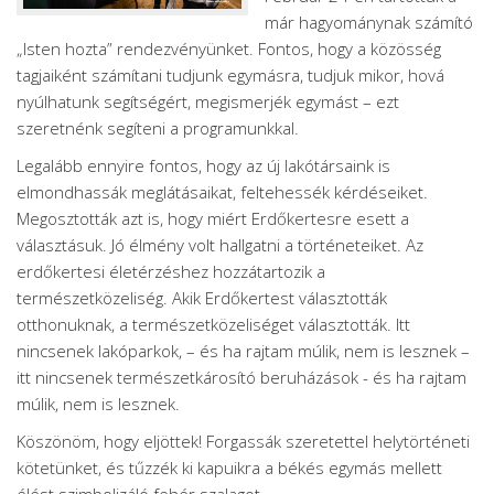
már hagyománynak számító
„Isten hozta” rendezvényünket. Fontos, hogy a közösség
tagjaiként számítani tudjunk egymásra, tudjuk mikor, hová
nyúlhatunk segítségért, megismerjék egymást – ezt
szeretnénk segíteni a programunkkal.
Legalább ennyire fontos, hogy az új lakótársaink is
elmondhassák meglátásaikat, feltehessék kérdéseiket.
Megosztották azt is, hogy miért Erdőkertesre esett a
választásuk. Jó élmény volt hallgatni a történeteiket. Az
erdőkertesi életérzéshez hozzátartozik a
természetközeliség. Akik Erdőkertest választották
otthonuknak, a természetközeliséget választották. Itt
nincsenek lakóparkok, – és ha rajtam múlik, nem is lesznek –
itt nincsenek természetkárosító beruházások - és ha rajtam
múlik, nem is lesznek.
Köszönöm, hogy eljöttek! Forgassák szeretettel helytörténeti
kötetünket, és tűzzék ki kapuikra a békés egymás mellett