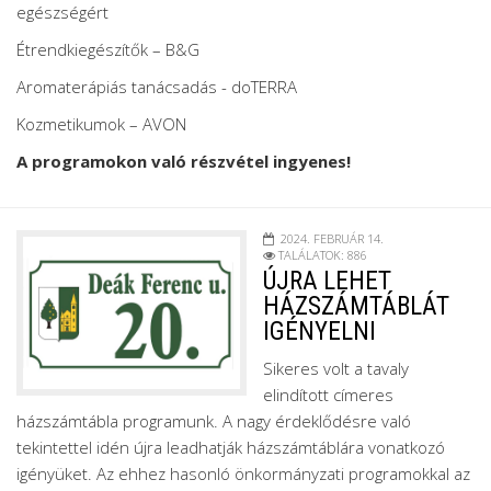
egészségért
Étrendkiegészítők – B&G
Aromaterápiás tanácsadás - doTERRA
Kozmetikumok – AVON
A programokon való részvétel ingyenes!
2024. FEBRUÁR 14.
TALÁLATOK: 886
ÚJRA LEHET
HÁZSZÁMTÁBLÁT
IGÉNYELNI
Sikeres volt a tavaly
elindított címeres
házszámtábla programunk. A nagy érdeklődésre való
tekintettel idén újra leadhatják házszámtáblára vonatkozó
igényüket. Az ehhez hasonló önkormányzati programokkal az