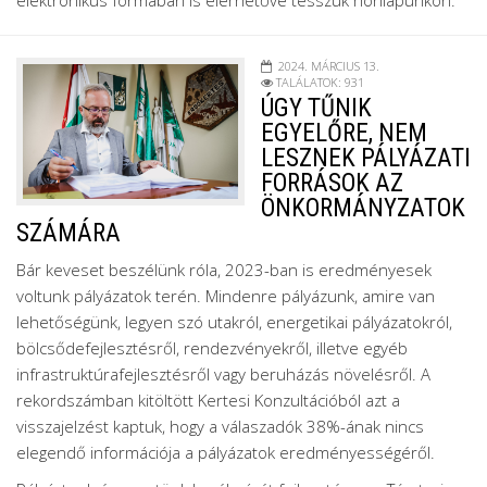
2024. MÁRCIUS 13.
TALÁLATOK: 931
ÚGY TŰNIK
EGYELŐRE, NEM
LESZNEK PÁLYÁZATI
FORRÁSOK AZ
ÖNKORMÁNYZATOK
SZÁMÁRA
Bár keveset beszélünk róla, 2023-ban is eredményesek
voltunk pályázatok terén. Mindenre pályázunk, amire van
lehetőségünk, legyen szó utakról, energetikai pályázatokról,
bölcsődefejlesztésről, rendezvényekről, illetve egyéb
infrastruktúrafejlesztésről vagy beruházás növelésről. A
rekordszámban kitöltött Kertesi Konzultációból azt a
visszajelzést kaptuk, hogy a válaszadók 38%-ának nincs
elegendő információja a pályázatok eredményességéről.