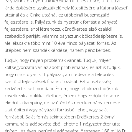
Pályáztunk és nyertünk kerékpárút fejlesztésre, a Tó utcai
járda építésére, gyalogátkelőhely létesítésére a Katona József
utcánál és a Cinke utcánál, ez utóbbinál buszmegálló
fejlesztésre is. Pályáztunk és nyertünk forrást a bányató
fejlesztésre, ahol létrehozzuk Erdőkertes első családi
szabadidő parkját, valamint pályáztunk bölcsődeépítésre is.
Mellékutakra több mint 10 éve nincs pályázati forrás. Az
útépítés nem szándék kérdése, hanem pénz kérdés.
Tudjuk, hogy milyen problémák vannak. Tudjuk, milyen
költségvonzata van az adott problémának, és azt is tudjuk,
hogy nincs olyan kiírt pályázat, ami fedezné a települési
szintű útfejlesztések finanszírozását. Ezt a tisztesség
kedvéért ki kell mondani. Értem, hogy felfokozott időszak
következik a politikai életben, értem, hogy Erdőkertesen is
elindult a kampány, de az útépítés nem kampány kérdése.
Utat építeni vagy pályázati forrásból lehet, vagy saját
forrásból. Saját forrás tekintetében Erdőkertes 2 évnyi
kommunális adóbevételéből lehetne 1 négyzetméter utat
építeni. Az éves iparűzési adóbevétel összesen 168 millió Ft