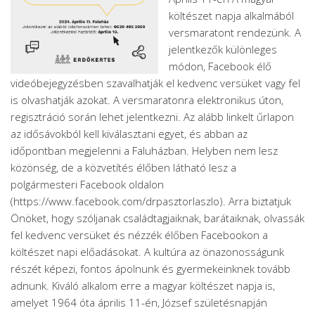
költészet napja alkalmából
versmaratont rendezünk. A
jelentkezők különleges
módon, Facebook élő
videóbejegyzésben szavalhatják el kedvenc versüket vagy fel
is olvashatják azokat. A versmaratonra elektronikus úton,
regisztráció során lehet jelentkezni. Az alább linkelt űrlapon
az idősávokból kell kiválasztani egyet, és abban az
időpontban megjelenni a Faluházban. Helyben nem lesz
közönség, de a közvetítés élőben látható lesz a
polgármesteri Facebook oldalon
(https://www.facebook.com/drpasztorlaszlo). Arra biztatjuk
Önöket, hogy szóljanak családtagjaiknak, barátaiknak, olvassák
fel kedvenc versüket és nézzék élőben Facebookon a
költészet napi előadásokat. A kultúra az önazonosságunk
részét képezi, fontos ápolnunk és gyermekeinknek tovább
adnunk. Kiváló alkalom erre a magyar költészet napja is,
amelyet 1964 óta április 11-én, József születésnapján