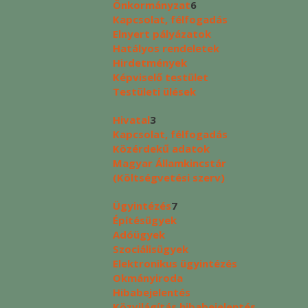
Önkormányzat
6
Kapcsolat, félfogadás
Elnyert pályázatok
Hatályos rendeletek
Hirdetmények
Képviselő testület
Testületi ülések
Hivatal
3
Kapcsolat, félfogadás
Közérdekű adatok
Magyar Államkincstár
(Költségvetési szerv)
Ügyintézés
7
Építésügyek
Adóügyek
Szociálisügyek
Elektronikus ügyintézés
Okmányiroda
Hibabejelentés
Közvilágítás hibabejelentés