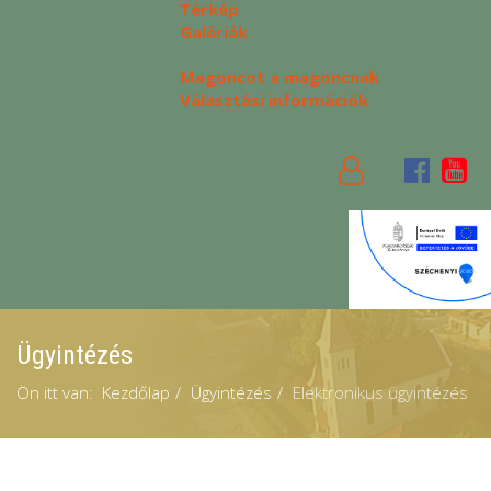
Térkép
Galériák
Magoncot a magoncnak
Választási információk
Ügyintézés
Ön itt van:
Kezdőlap
Ügyintézés
Elektronikus ügyintézés