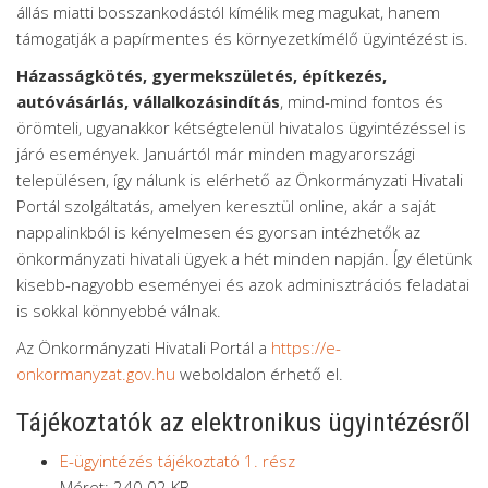
állás miatti bosszankodástól kímélik meg magukat, hanem
támogatják a papírmentes és környezetkímélő ügyintézést is.
Házasságkötés, gyermekszületés, építkezés,
autóvásárlás, vállalkozásindítás
, mind-mind fontos és
örömteli, ugyanakkor kétségtelenül hivatalos ügyintézéssel is
járó események. Januártól már minden magyarországi
településen, így nálunk is elérhető az Önkormányzati Hivatali
Portál szolgáltatás, amelyen keresztül online, akár a saját
nappalinkból is kényelmesen és gyorsan intézhetők az
önkormányzati hivatali ügyek a hét minden napján. Így életünk
kisebb-nagyobb eseményei és azok adminisztrációs feladatai
is sokkal könnyebbé válnak.
Az Önkormányzati Hivatali Portál a
https://e-
onkormanyzat.gov.hu
weboldalon érhető el.
Tájékoztatók az elektronikus ügyintézésről
E-ügyintézés tájékoztató 1. rész
Méret: 240.02 KB