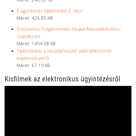
E-ügyintézés tájékoztató 2. rész
Méret: 426.85 KB
Erdőkertesi Polgármesteri Hivatal Másolatkészítési
szabályzata
Méret: 1454.08 KB
Tájékoztatás a veszélyhelyzet alatti ellenőrzött
bejelentésekről
Méret: 67.19 KB
Kisfilmek az elektronikus ügyintézésről