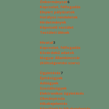
Önkormányzat
6
Kapcsolat, félfogadás
Elnyert pályázatok
Hatályos rendeletek
Hirdetmények
Képviselő testület
Testületi ülések
Hivatal
3
Kapcsolat, félfogadás
Közérdekű adatok
Magyar Államkincstár
(Költségvetési szerv)
Ügyintézés
7
Építésügyek
Adóügyek
Szociálisügyek
Elektronikus ügyintézés
Okmányiroda
Hibabejelentés
Közvilágítás hibabejelentés