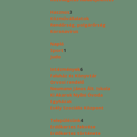
Hasznos
3
Közművállalatok
Rendőrség, polgárőrség
Koronavírus
Napló
Sport
1
Judo
Intézmények
6
Faluház és Könyvtár
Orvosi rendelő
Neumann János Ált. Iskola
Ki Akarok Nyílni Óvoda
Egyházak
Esély Szociális Központ
Településünk
4
Erdőkertes fekvése
Erdőkertes története