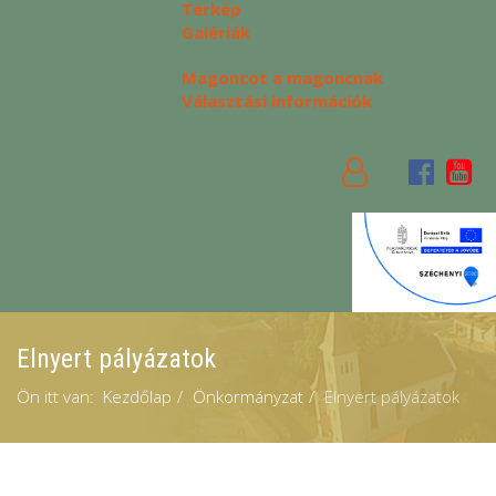
Térkép
Galériák
Magoncot a magoncnak
Választási információk
Elnyert pályázatok
Ön itt van:
Kezdőlap
Önkormányzat
Elnyert pályázatok