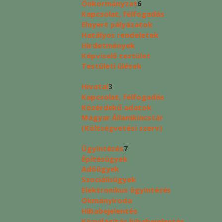
Önkormányzat
6
Kapcsolat, félfogadás
Elnyert pályázatok
Hatályos rendeletek
Hirdetmények
Képviselő testület
Testületi ülések
Hivatal
3
Kapcsolat, félfogadás
Közérdekű adatok
Magyar Államkincstár
(Költségvetési szerv)
Ügyintézés
7
Építésügyek
Adóügyek
Szociálisügyek
Elektronikus ügyintézés
Okmányiroda
Hibabejelentés
Közvilágítás hibabejelentés