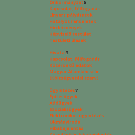
Önkormányzat
6
Kapcsolat, félfogadás
Elnyert pályázatok
Hatályos rendeletek
Hirdetmények
Képviselő testület
Testületi ülések
Hivatal
3
Kapcsolat, félfogadás
Közérdekű adatok
Magyar Államkincstár
(Költségvetési szerv)
Ügyintézés
7
Építésügyek
Adóügyek
Szociálisügyek
Elektronikus ügyintézés
Okmányiroda
Hibabejelentés
Közvilágítás hibabejelentés