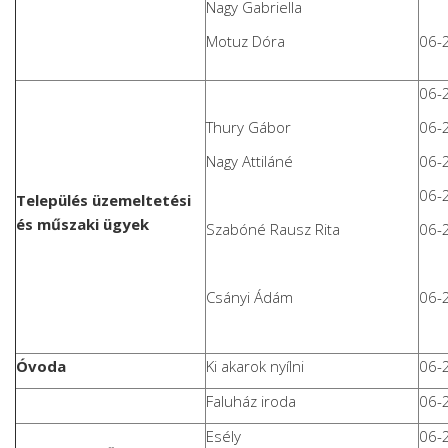
Nagy Gabriella
Motuz Dóra
06-
06-
Thury Gábor
06-
Nagy Attiláné
06-
06-
Település üzemeltetési
és műszaki ügyek
Szabóné Rausz Rita
06-
Csányi Ádám
06-
Óvoda
Ki akarok nyílni
06-
Faluház iroda
06-
Esély
06-