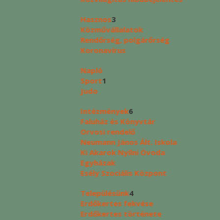
Hasznos
3
Közművállalatok
Rendőrség, polgárőrség
Koronavírus
Napló
Sport
1
Judo
Intézmények
6
Faluház és Könyvtár
Orvosi rendelő
Neumann János Ált. Iskola
Ki Akarok Nyílni Óvoda
Egyházak
Esély Szociális Központ
Településünk
4
Erdőkertes fekvése
Erdőkertes története