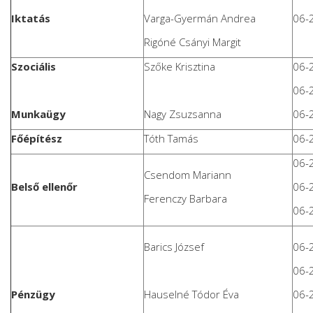
Iktatás
Varga-Gyermán Andrea
06-
Rigóné Csányi Margit
Szociális
Szőke Krisztina
06-
06-
Munkaügy
Nagy Zsuzsanna
06-
Főépítész
Tóth Tamás
06-
06-
Csendom Mariann
Belső ellenőr
06-
Ferenczy Barbara
06-
Barics József
06-
06-
Pénzügy
Hauselné Tódor Éva
06-