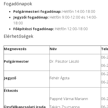
Fogadónapok
Polgármesteri fogadónap:
Hétfőn 14:00-18:00
Jegyzői fogadónap:
Hétfőn 9:00-12:00 és 14:00-
18:00
Főépítészi fogadónap:
Hétfőn 12:00-18:00
Elérhetőségek
Megnevezés
Név
Tel
06-
Polgármester
Dr. Pásztor László
06-
06-
Jegyző
Fehér Ágota
06-
Étkezés
Pappné Várnai Mariann
06-
Ügyfélkapcsolati iroda
Takács Zsuzsanna
06-