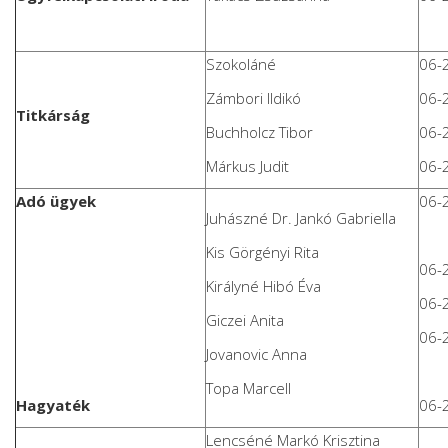
Szokoláné
06-
Zámbori Ildikó
06-
Titkárság
Buchholcz Tibor
06-
Márkus Judit
06-
Adó ügyek
06-
Juhászné Dr. Jankó Gabriella
Kis Görgényi Rita
06-
Királyné Hibó Éva
06-
Giczei Anita
06-
Jovanovic Anna
Topa Marcell
Hagyaték
06-
Lencséné Markó Krisztina