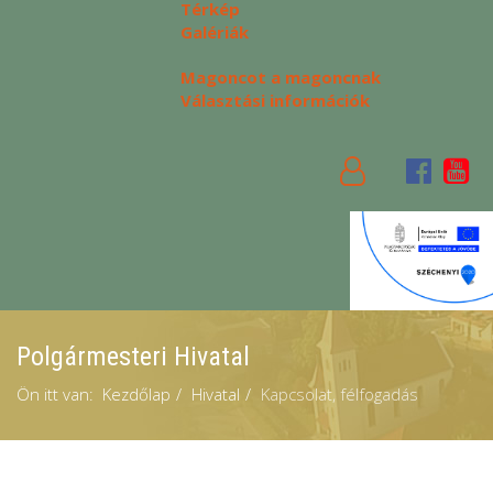
Térkép
Galériák
Magoncot a magoncnak
Választási információk
Polgármesteri Hivatal
Ön itt van:
Kezdőlap
Hivatal
Kapcsolat, félfogadás