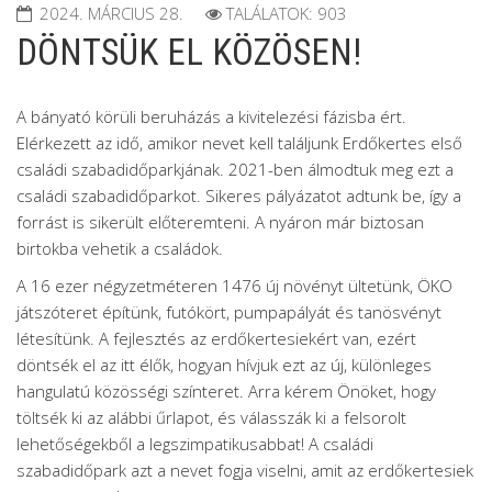
2024. MÁRCIUS 28.
TALÁLATOK: 903
DÖNTSÜK EL KÖZÖSEN!
A bányató körüli beruházás a kivitelezési fázisba ért.
Elérkezett az idő, amikor nevet kell találjunk Erdőkertes első
családi szabadidőparkjának. 2021-ben álmodtuk meg ezt a
családi szabadidőparkot. Sikeres pályázatot adtunk be, így a
forrást is sikerült előteremteni. A nyáron már biztosan
birtokba vehetik a családok.
A 16 ezer négyzetméteren 1476 új növényt ültetünk, ÖKO
játszóteret építünk, futókört, pumpapályát és tanösvényt
létesítünk. A fejlesztés az erdőkertesiekért van, ezért
döntsék el az itt élők, hogyan hívjuk ezt az új, különleges
hangulatú közösségi színteret. Arra kérem Önöket, hogy
töltsék ki az alábbi űrlapot, és válasszák ki a felsorolt
lehetőségekből a legszimpatikusabbat! A családi
szabadidőpark azt a nevet fogja viselni, amit az erdőkertesiek