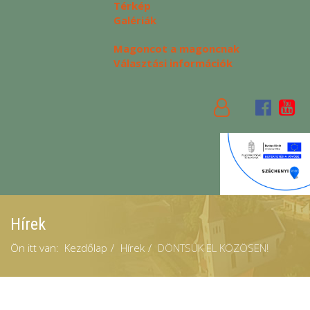
Térkép
Galériák
Magoncot a magoncnak
Választási információk
Hírek
Ön itt van:
Kezdőlap
Hírek
DÖNTSÜK EL KÖZÖSEN!