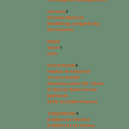
Hasznos
3
Közművállalatok
Rendőrség, polgárőrség
Koronavírus
Napló
Sport
1
Judo
Intézmények
6
Faluház és Könyvtár
Orvosi rendelő
Neumann János Ált. Iskola
Ki Akarok Nyílni Óvoda
Egyházak
Esély Szociális Központ
Településünk
4
Erdőkertes fekvése
Erdőkertes története