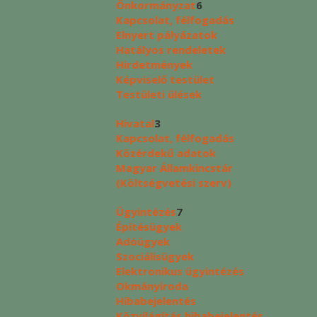
Önkormányzat
6
Kapcsolat, félfogadás
Elnyert pályázatok
Hatályos rendeletek
Hirdetmények
Képviselő testület
Testületi ülések
Hivatal
3
Kapcsolat, félfogadás
Közérdekű adatok
Magyar Államkincstár
(Költségvetési szerv)
Ügyintézés
7
Építésügyek
Adóügyek
Szociálisügyek
Elektronikus ügyintézés
Okmányiroda
Hibabejelentés
Közvilágítás hibabejelentés