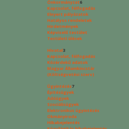
Önkormányzat
6
Kapcsolat, félfogadás
Elnyert pályázatok
Hatályos rendeletek
Hirdetmények
Képviselő testület
Testületi ülések
Hivatal
3
Kapcsolat, félfogadás
Közérdekű adatok
Magyar Államkincstár
(Költségvetési szerv)
Ügyintézés
7
Építésügyek
Adóügyek
Szociálisügyek
Elektronikus ügyintézés
Okmányiroda
Hibabejelentés
Közvilágítás hibabejelentés