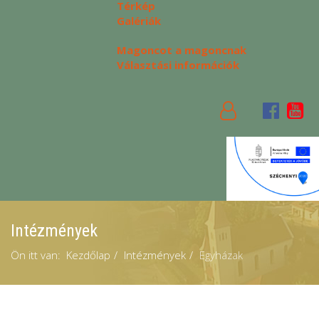
Térkép
Galériák
Magoncot a magoncnak
Választási információk
Intézmények
Ön itt van:
Kezdőlap
Intézmények
Egyházak