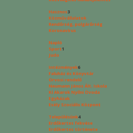
Hasznos
3
Közművállalatok
Rendőrség, polgárőrség
Koronavírus
Napló
Sport
1
Judo
Intézmények
6
Faluház és Könyvtár
Orvosi rendelő
Neumann János Ált. Iskola
Ki Akarok Nyílni Óvoda
Egyházak
Esély Szociális Központ
Településünk
4
Erdőkertes fekvése
Erdőkertes története