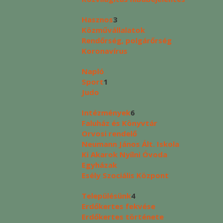
Hasznos
3
Közművállalatok
Rendőrség, polgárőrség
Koronavírus
Napló
Sport
1
Judo
Intézmények
6
Faluház és Könyvtár
Orvosi rendelő
Neumann János Ált. Iskola
Ki Akarok Nyílni Óvoda
Egyházak
Esély Szociális Központ
Településünk
4
Erdőkertes fekvése
Erdőkertes története