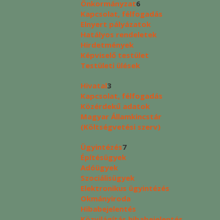
Önkormányzat
6
Kapcsolat, félfogadás
Elnyert pályázatok
Hatályos rendeletek
Hirdetmények
Képviselő testület
Testületi ülések
Hivatal
3
Kapcsolat, félfogadás
Közérdekű adatok
Magyar Államkincstár
(Költségvetési szerv)
Ügyintézés
7
Építésügyek
Adóügyek
Szociálisügyek
Elektronikus ügyintézés
Okmányiroda
Hibabejelentés
Közvilágítás hibabejelentés