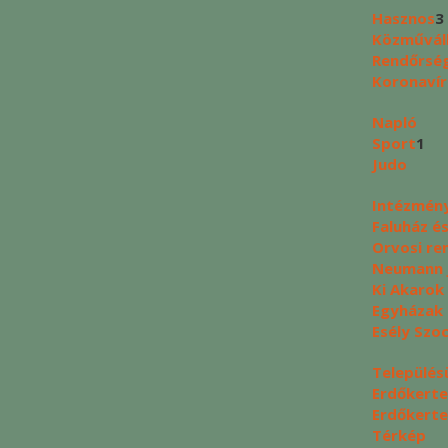
Hasznos
3
Közművál
Rendőrség
Koronavír
Napló
Sport
1
Judo
Intézmén
Faluház é
Orvosi re
Neumann J
Ki Akarok
Egyházak
Esély Szo
Település
Erdőkerte
Erdőkerte
Térkép