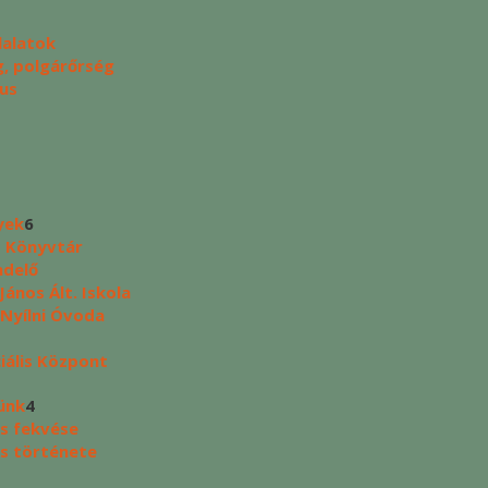
lalatok
, polgárőrség
us
yek
6
s Könyvtár
ndelő
ános Ált. Iskola
 Nyílni Óvoda
ciális Központ
ünk
4
s fekvése
s története