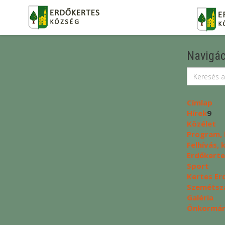
Navigác
Címlap
Hírek
9
Közélet
Program, 
Felhívás,
Erdőkerte
Sport
Kertes Er
Szemétszá
Galéria
Önkormány