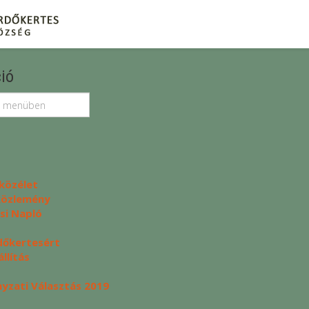
ió
közélet
 közlemény
si Napló
dőkertesért
llítás
zati Választás 2019