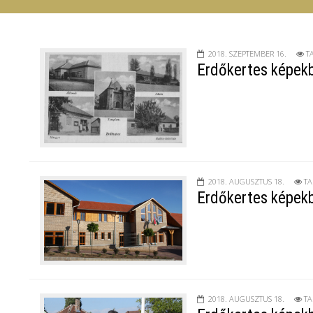
2018. SZEPTEMBER 16.
T
Erdőkertes képek
2018. AUGUSZTUS 18.
TA
Erdőkertes képekb
2018. AUGUSZTUS 18.
TA