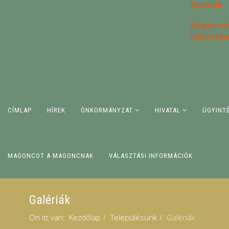
Galériák
Magoncot
Választás
CÍMLAP
HÍREK
ÖNKORMÁNYZAT
HIVATAL
ÜGYINT
MAGONCOT A MAGONCNAK
VÁLASZTÁSI INFORMÁCIÓK
Galériák
Ön itt van:
Kezdőlap
Településünk
Galériák