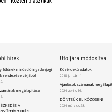
en - Köztéri plasztikák
bi hírek
Utoljára módosítva
 földnek minősülő ingatlanjogi
Közérdekű adatok
k rendezése céljából
2018. január 11.
29.
Ajánlások számának megállapí
számának megállapítása
2024. április 16.
16.
DÖNTSÜK EL KÖZÖSEN!
TÉZKEDÉS A
2024. március 28.
GYŰJTÉS TERÉN