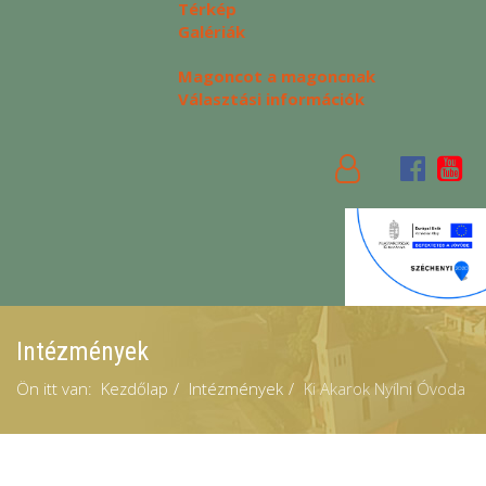
Térkép
Galériák
Magoncot a magoncnak
Választási információk
Intézmények
Ön itt van:
Kezdőlap
Intézmények
Ki Akarok Nyílni Óvoda