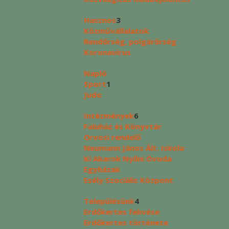
Hasznos
3
Közművállalatok
Rendőrség, polgárőrség
Koronavírus
Napló
Sport
1
Judo
Intézmények
6
Faluház és Könyvtár
Orvosi rendelő
Neumann János Ált. Iskola
Ki Akarok Nyílni Óvoda
Egyházak
Esély Szociális Központ
Településünk
4
Erdőkertes fekvése
Erdőkertes története