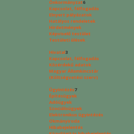
Önkormányzat
6
Kapcsolat, félfogadás
Elnyert pályázatok
Hatályos rendeletek
Hirdetmények
Képviselő testület
Testületi ülések
Hivatal
3
Kapcsolat, félfogadás
Közérdekű adatok
Magyar Államkincstár
(Költségvetési szerv)
Ügyintézés
7
Építésügyek
Adóügyek
Szociálisügyek
Elektronikus ügyintézés
Okmányiroda
Hibabejelentés
Közvilágítás hibabejelentés