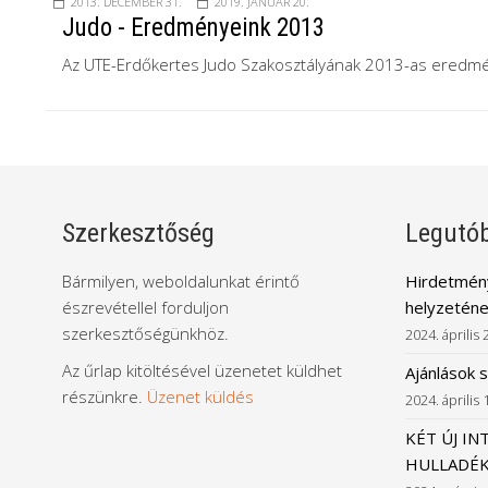
2013. DECEMBER 31.
2019. JANUÁR 20.
Judo - Eredményeink 2013
Az UTE-Erdőkertes Judo Szakosztályának 2013-as eredmé
Szerkesztőség
Legutób
Bármilyen, weboldalunkat érintő
Hirdetmény
észrevétellel forduljon
helyzeténe
szerkesztőségünkhöz.
2024. április 
Az űrlap kitöltésével üzenetet küldhet
Ajánlások 
részünkre.
Üzenet küldés
2024. április 
KÉT ÚJ IN
HULLADÉK