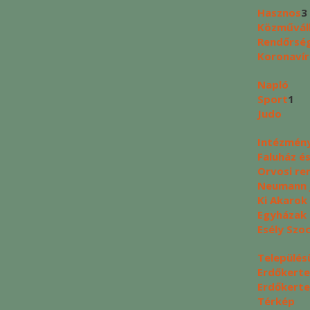
Hasznos
3
Közművál
Rendőrség
Koronavír
Napló
Sport
1
Judo
Intézmén
Faluház é
Orvosi re
Neumann J
Ki Akarok
Egyházak
Esély Szo
Település
Erdőkerte
Erdőkerte
Térkép