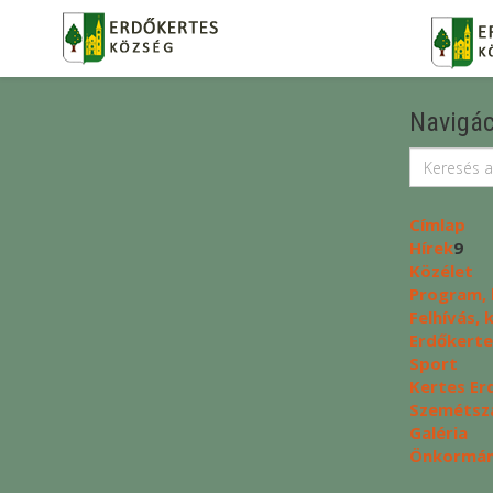
Navigác
Címlap
Hírek
9
Közélet
Program, 
Felhívás,
Erdőkerte
Sport
Kertes Er
Szemétszá
Galéria
Önkormány