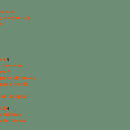
lalatok
, polgárőrség
us
yek
6
s Könyvtár
ndelő
ános Ált. Iskola
 Nyílni Óvoda
ciális Központ
ünk
4
s fekvése
s története