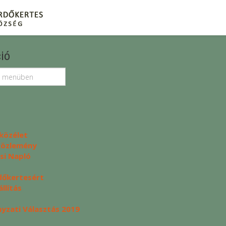
ió
közélet
 közlemény
si Napló
dőkertesért
llítás
zati Választás 2019