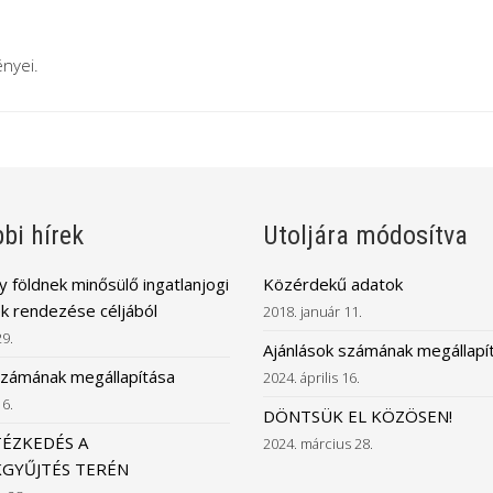
nyei.
bi hírek
Utoljára módosítva
 földnek minősülő ingatlanjogi
Közérdekű adatok
k rendezése céljából
2018. január 11.
29.
Ajánlások számának megállapí
számának megállapítása
2024. április 16.
16.
DÖNTSÜK EL KÖZÖSEN!
TÉZKEDÉS A
2024. március 28.
GYŰJTÉS TERÉN