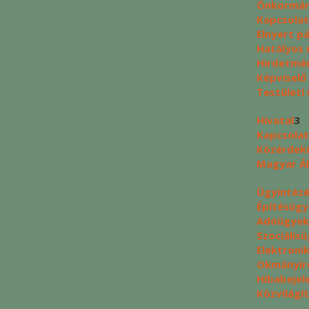
Önkormán
Kapcsolat
Elnyert p
Hatályos 
Hirdetmé
Képviselő
Testületi 
Hivatal
3
Kapcsolat
Közérdek
Magyar Ál
Ügyintéz
Építésüg
Adóügyek
Szociális
Elektroni
Okmányir
Hibabejel
Közvilágí