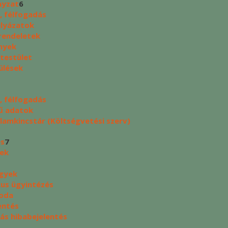
yzat
6
, félfogadás
ályázatok
rendeletek
nyek
 testület
ülések
, félfogadás
ű adatok
lamkincstár (Költségvetési szerv)
és
7
yek
ügyek
kus ügyintézés
oda
entés
tás hibabejelentés