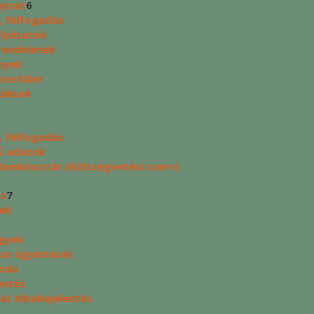
yzat
6
, félfogadás
ályázatok
rendeletek
nyek
 testület
ülések
, félfogadás
ű adatok
lamkincstár (Költségvetési szerv)
és
7
yek
ügyek
kus ügyintézés
oda
entés
tás hibabejelentés