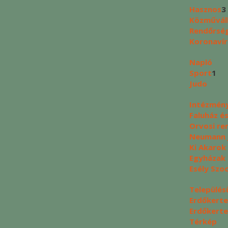
Hasznos
3
Közművál
Rendőrség
Koronavír
Napló
Sport
1
Judo
Intézmén
Faluház é
Orvosi re
Neumann J
Ki Akarok
Egyházak
Esély Szo
Település
Erdőkerte
Erdőkerte
Térkép