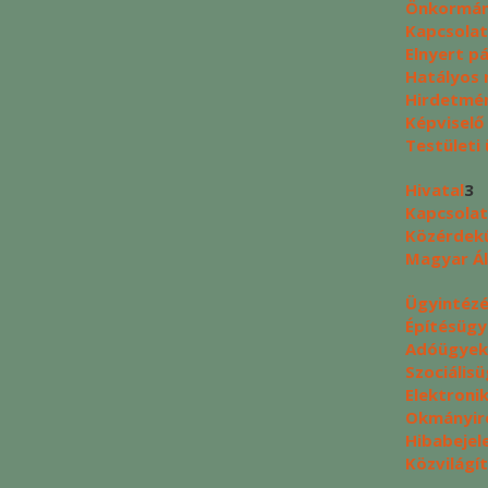
Önkormán
Kapcsolat
Elnyert p
Hatályos 
Hirdetmé
Képviselő
Testületi 
Hivatal
3
Kapcsolat
Közérdek
Magyar Ál
Ügyintéz
Építésüg
Adóügyek
Szociális
Elektroni
Okmányir
Hibabejel
Közvilágí