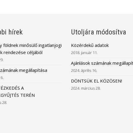
bi hírek
Utoljára módosítva
 földnek minősülő ingatlanjogi
Közérdekű adatok
k rendezése céljából
2018. január 11.
29.
Ajánlások számának megállapí
számának megállapítása
2024. április 16.
16.
DÖNTSÜK EL KÖZÖSEN!
TÉZKEDÉS A
2024. március 28.
GYŰJTÉS TERÉN
s 28.