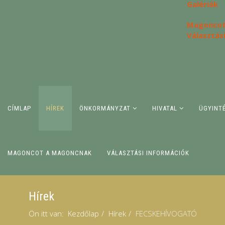
Galériák
Magoncot
Választás
CÍMLAP
HÍREK
ÖNKORMÁNYZAT
HIVATAL
ÜGYINT
MAGONCOT A MAGONCNAK
VÁLASZTÁSI INFORMÁCIÓK
Hírek
Ön itt van:
Kezdőlap
Hírek
FECSKEHÍVOGATÓ