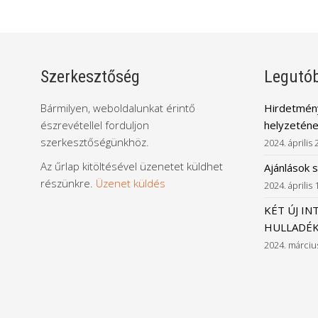
Szerkesztőség
Legutób
Bármilyen, weboldalunkat érintő
Hirdetmény
észrevétellel forduljon
helyzeténe
szerkesztőségünkhöz.
2024. április 
Az űrlap kitöltésével üzenetet küldhet
Ajánlások 
részünkre.
Üzenet küldés
2024. április 
KÉT ÚJ IN
HULLADÉK
2024. márciu