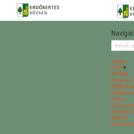
Navigác
Címlap
Hírek
9
Közélet
Program, 
Felhívás,
Erdőkerte
Sport
Kertes Er
Szemétszá
Galéria
Önkormány