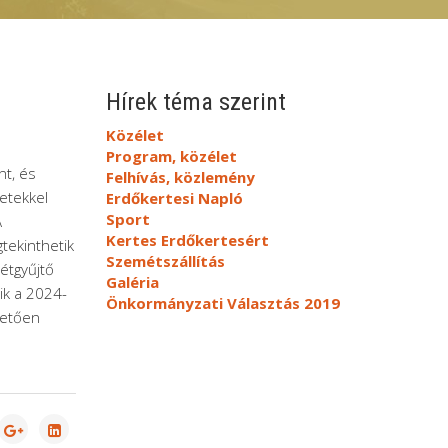
Hírek téma szerint
Közélet
Program, közélet
nt, és
Felhívás, közlemény
letekkel
Erdőkertesi Napló
Sport
A
Kertes Erdőkertesért
tekinthetik
Szemétszállítás
étgyűjtő
Galéria
ik a 2024-
Önkormányzati Választás 2019
vetően