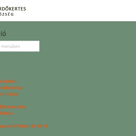
ió
közélet
 közlemény
si Napló
dőkertesért
llítás
zati Választás 2019