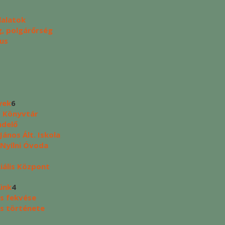
lalatok
, polgárőrség
us
yek
6
s Könyvtár
ndelő
ános Ált. Iskola
 Nyílni Óvoda
ciális Központ
ünk
4
s fekvése
s története