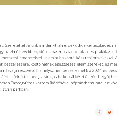
 Szeretettel várunk mindenkit, aki érdeklődik a kertészkedés irá
hogy az elmúlt években, idén is hasznos tanácsokkal és praktikus öt
 metszési ismeretekkel, valamint balkontál készítési praktikákkal. 
ek beszerzésére, kóstolhatnak egészséges élelmiszereket, és meg
gram tavalyi résztvevőit, a helyszínen beszerezhetik a 2024-es pecs
ért, a felnőttek pedig a virágos balkontál készítéséért begyűjthet
Kerecsen Táncegyüttes közreműködésével néptáncbemutató, azt kö
 István parkban!