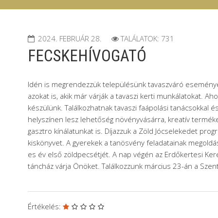
2024. FEBRUÁR 28.
TALÁLATOK: 731
FECSKEHÍVOGATÓ
Idén is megrendezzük településünk tavaszváró eseményét.
azokat is, akik már várják a tavaszi kerti munkálatokat. A
készülünk. Találkozhatnak tavaszi faápolási tanácsokkal és
helyszínen lesz lehetőség növényvásárra, kreatív termék
gasztro kínálatunkat is. Díjazzuk a Zöld Jócselekedet pro
kiskönyvet. A gyerekek a tanösvény feladatainak megoldásá
es év első zöldpecsétjét. A nap végén az Erdőkertesi 
táncház várja Önöket. Találkozzunk március 23-án a Szent
Értékelés: