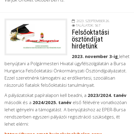
2023. SZEPTEMBER 26.
TALÁLATOK: 567
Felsőoktatási
ösztöndíjat
hirdetünk
2023. november 3-ig
lehet
benyújtani a Polgármesteri Hivatal ügyfélszolgálatán a Bursa
Hungarica Felsőoktatási Önkormányzati Ösztöndíjpályázatot.
Ezzel szeretnénk támogatni az erdőkertesi, szociálisan
rászoruló fiatalok felsőoktatási tanulmányait.
A pályázatokat papíralapon kell beadni, a
2023/2024. tanév
második és a
2024/2025. tanév
első félévére vonatkozóan
lehet igényelni a támogatást. A benyújtáshoz az EPER-Bursa
rendszerben egyszeri pályázói regisztráció szükséges, itt
lehet elérni:
https://bursa.emet.hu/paly/palybelep.aspx