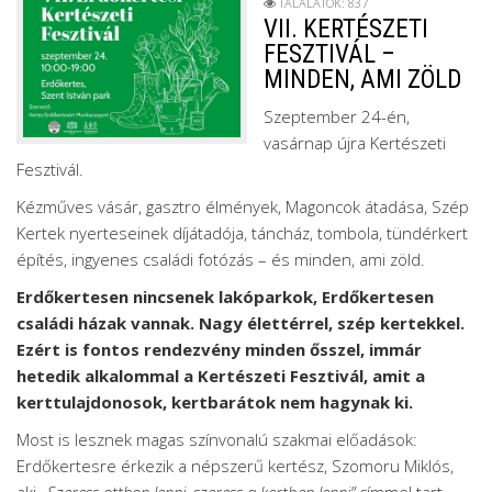
TALÁLATOK: 837
VII. KERTÉSZETI
FESZTIVÁL –
MINDEN, AMI ZÖLD
Szeptember 24-én,
vasárnap újra Kertészeti
Fesztivál.
Kézműves vásár, gasztro élmények, Magoncok átadása, Szép
Kertek nyerteseinek díjátadója, táncház, tombola, tündérkert
építés, ingyenes családi fotózás – és minden, ami zöld.
Erdőkertesen nincsenek lakóparkok, Erdőkertesen
családi házak vannak. Nagy élettérrel, szép kertekkel.
Ezért is fontos rendezvény minden ősszel, immár
hetedik alkalommal a Kertészeti Fesztivál, amit a
kerttulajdonosok, kertbarátok nem hagynak ki.
Most is lesznek magas színvonalú szakmai előadások:
Erdőkertesre érkezik a népszerű kertész, Szomoru Miklós,
aki
„Szeress otthon lenni, szeress a kertben lenni”
címmel tart