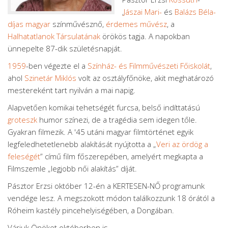
,
Jászai Mari-
és
Balázs Béla-
díjas
magyar
színművésznő,
érdemes művész
, a
Halhatatlanok Társulatának
örökös tagja. A napokban
ünnepelte 87-dik születésnapját.
1959
-ben végezte el a
Színház- és Filmművészeti Főiskolát
,
ahol
Szinetár Miklós
volt az osztályfőnöke, akit meghatározó
mestereként tart nyilván a mai napig.
Alapvetően komikai tehetségét furcsa, belső indíttatású
groteszk
humor színezi, de a tragédia sem idegen tőle.
Gyakran filmezik. A '45 utáni magyar filmtörténet egyik
legfeledhetetlenebb alakítását nyújtotta a „
Veri az ördög a
feleségét
” című film főszerepében, amelyért megkapta a
Filmszemle „legjobb női alakítás” díját.
Pásztor Erzsi október 12-én a KERTESEN-NŐ programunk
vendége lesz. A megszokott módon találkozzunk 18 órától a
Róheim kastély pincehelyiségében, a Dongában.
Várjuk Önöket októberben is.