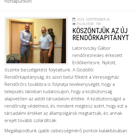
honlapunkon.
2023. SZEPTEMBER 26.
TALÁLATOK: 749
KÖSZÖNTJÜK AZ ÚJ
RENDŐRKAPITÁNYT
Latorovszky Gábor
rendőrezredes érkezett
Erdőkertesre. Nyitott,
őszinte beszélgetést folytattunk. A Gödöllői
Rendőrkapitányság, és azon belül főként a Veresegyház
Rendőrőrs továbbra is folytatja tevékenységét, hogy a
település lakóiban tudatosuljon, hogy a közbiztonság
alapvetően az adott társadalom értéke. A közbiztonságot a
rendőrség védelmezi, és mindent megtesz azért, hogy ezt a
társadalmi értéket az állampolgárok megtartsák, és annak
erejét tovább szilárdítsák.
Megállapodtunk újabb sebességmérő pontok kialakításában