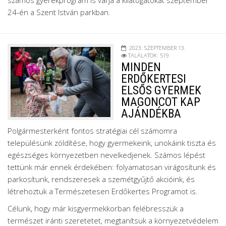
24-én a Szent István parkban.
2023. SZEPTEMBER 13.
TALÁLATOK: 519
MINDEN
ERDŐKERTESI
ELSŐS GYERMEK
MAGONCOT KAP
AJÁNDÉKBA
Polgármesterként fontos stratégiai cél számomra
településünk zöldítése, hogy gyermekeink, unokáink tiszta és
egészséges környezetben nevelkedjenek. Számos lépést
tettünk már ennek érdekében: folyamatosan virágosítunk és
parkosítunk, rendszeresek a szemétgyűjtő akcióink, és
létrehoztuk a Természetesen Erdőkertes Programot is.
Célunk, hogy már kisgyermekkorban felébresszük a
természet iránti szeretetet, megtanítsuk a környezetvédelem