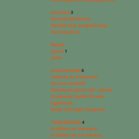
Hasznos
3
Közművállalatok
Rendőrség, polgárőrség
Koronavírus
Napló
Sport
1
Judo
Intézmények
6
Faluház és Könyvtár
Orvosi rendelő
Neumann János Ált. Iskola
Ki Akarok Nyílni Óvoda
Egyházak
Esély Szociális Központ
Településünk
4
Erdőkertes fekvése
Erdőkertes története