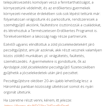
településvezetés komolyan veszi a fenntarthatóságot, a
környezetünk védelmét, és az erdőkertesi gyermekek
környezeti nevelése érdekében sok-sok lépést tettünk már:
folyamatosan virágosítunk és parkosítunk, rendszeresek a
szemétgyűjtő akcióink, faültetésre ösztönözzük a családokat,
és létrehoztuk a Természetesen Erdőkertes Programot is.
Törekvéseinkben a lakosság nagy része partnerünk.
Ezévtől ugyanis elindítottuk a zöld jócselekedetekért járó
pecsétgyűjtést, ami jár azoknak, akik részt vesznek valamilyen
közös zöldítő munkában; pl. virágültetés, faültetés,
szemétszedés. A gyermekekre is gondoltunk, ők az
Apróságok zöld jócselekedetei
pecsétgyűjtő füzetecskében
gyűjthetik a jócselekedetek után járó pecsétet.
Pecsétgyűjtésre október 20-án újabb lehetőség lesz: a
Háromház parkban közösségi ültetéssel somot és nyári
orgonát ültetünk.
Ha szeretne részt venni, kérem, itt jelezze:
https://forms.gle/NDQ3bs2HDoqBxRpg6