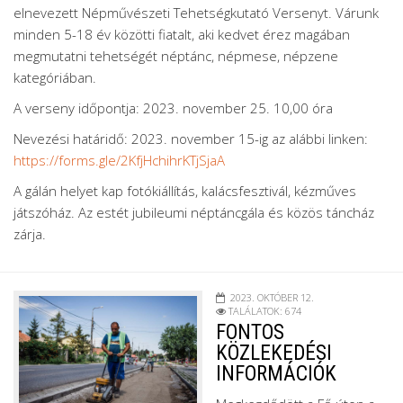
elnevezett Népművészeti Tehetségkutató Versenyt. Várunk
minden 5-18 év közötti fiatalt, aki kedvet érez magában
megmutatni tehetségét néptánc, népmese, népzene
kategóriában.
A verseny időpontja: 2023. november 25. 10,00 óra
Nevezési határidő: 2023. november 15-ig az alábbi linken:
https://forms.gle/2KfjHchihrKTjSjaA
A gálán helyet kap fotókiállítás, kalácsfesztivál, kézműves
játszóház. Az estét jubileumi néptáncgála és közös táncház
zárja.
2023. OKTÓBER 12.
TALÁLATOK: 674
FONTOS
KÖZLEKEDÉSI
INFORMÁCIÓK