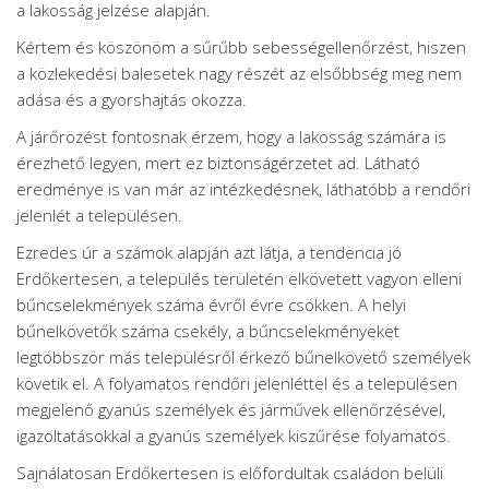
a lakosság jelzése alapján.
Kértem és köszönöm a sűrűbb sebességellenőrzést, hiszen
a közlekedési balesetek nagy részét az elsőbbség meg nem
adása és a gyorshajtás okozza.
A járőrözést fontosnak érzem, hogy a lakosság számára is
érezhető legyen, mert ez biztonságérzetet ad. Látható
eredménye is van már az intézkedésnek, láthatóbb a rendőri
jelenlét a településen.
Ezredes úr a számok alapján azt látja, a tendencia jó
Erdőkertesen, a település területén elkövetett vagyon elleni
bűncselekmények száma évről évre csökken. A helyi
bűnelkövetők száma csekély, a bűncselekményeket
legtöbbször más településről érkező bűnelkövető személyek
követik el. A folyamatos rendőri jelenléttel és a településen
megjelenő gyanús személyek és járművek ellenőrzésével,
igazoltatásokkal a gyanús személyek kiszűrése folyamatos.
Sajnálatosan Erdőkertesen is előfordultak családon belüli