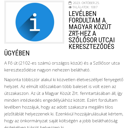
2023. OKTÓBER 25.
TALÁLATOK: 1087
LEVÉLBEN
FORDULTAM A
MAGYAR KÖZÚT
ZRT-HEZ A
SZŐLŐSOR UTCAI
KERESZTEZŐDÉS
ÜGYÉBEN
A Fő út (2102-es számú országos közút) és a Szőlősor utca
kereszteződése nagyon nehezen belátható.
Naponta többször alakul ki közvetlen életveszéllyel fenyegető
helyzet. Az elmúlt időszakban több baleset is volt ezen az
útszakaszon. Az út a Magyar Közút Zrt. fenntartásában áll, így
minden intézkedés engedélyükhöz kötött. Ezért fordultam
levélben hozzájuk, hogy az adott szakaszra megállni tilos
jelzőtáblát helyezzenek ki. Ezenkívül hozzájárulásukat kértem,
hogy az önkormányzat saját költségén a jobb beláthatóság
érdekében tükröt helyezzen ki.