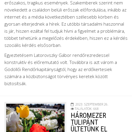
erőszakos, tragikus események. Szakemberek szerint nem
növekedett a családon belüli erőszak előfordulása, inkább az
internet és a média következtében szélesebb körben és
gyorsan elterjednek a hírek. Ez utóbbi társadalmi haszonnal
is jár, hiszen ezáltal fel tudjuk hívni a figyelmet a problémára,
többet tehetünk a megelőzés érdekében, hiszen ez a kérdés
szociális kérdés elsősorban.
Egyeztetésem Latorovszky Gábor rendőrezredessel
konstruktív és előremutató volt. Továbbra is azt várom a
Gödöllői Rendőrkapitányságtól, hogy az erdőkertesiek
számára a közbiztonságot törvényes keretek között
biztosítsák.
2023. SZEPTEMBER 26.
TALÁLATOK: 668
HÁROMEZER
TULIPÁNT
ÜLTETÜNK EL