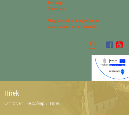
Térkép
Galériák
Magoncot a magoncnak
Választási információk
Hírek
Ön itt van:
Kezdőlap
Hírek