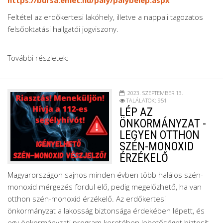
Feltétel az erdőkertesi lakóhely, illetve a nappali tagozatos
felsőoktatási hallgatói jogviszony.
További részletek:
2023. SZEPTEMBER 13.
TALÁLATOK: 951
LÉP AZ
ÖNKORMÁNYZAT -
LEGYEN OTTHON
SZÉN-MONOXID
ÉRZÉKELŐ
Magyarországon sajnos minden évben több halálos szén-
monoxid mérgezés fordul elő, pedig megelőzhető, ha van
otthon szén-monoxid érzékelő. Az erdőkertesi
önkormányzat a lakosság biztonsága érdekében lépett, és
egy önkormányzati program keretében lehetőséget biztosít