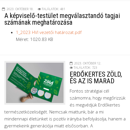
2023. OKTÓBER 18.
TALÁLATOK: 481
A képviselő-testület megválasztandó tagjai
számának meghatározása
1_2023 HVI vezetői határozat.pdf
Méret: 1020.83 KB
2023. OKTÓBER 12.
TALÁLATOK: 723
ERDŐKERTES ZÖLD,
ÉS AZ IS MARAD
Fontos stratégiai cél
számomra, hogy megőrizzük
és megvédjük Erdőkertes
természetközeliségét. Nemcsak miattunk, bár a mi
mindennapi életünket is pozitív irányba befolyásolja, hanem a
gyermekeink generációja miatt elsősorban. A