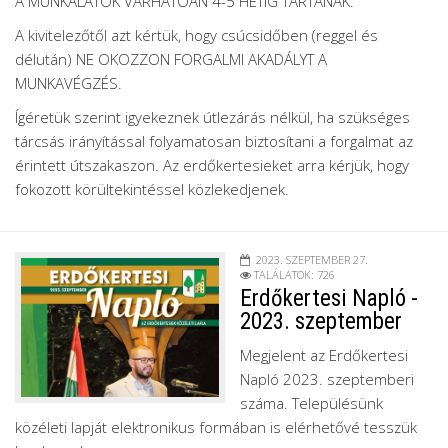
A MUNKÁLATOK VÁRHATÓAN 4-5 HÉTIG TARTANAK.
A kivitelezőtől azt kértük, hogy csúcsidőben (reggel és
délután) NE OKOZZON FORGALMI AKADÁLYT A
MUNKAVÉGZÉS.
Ígéretük szerint igyekeznek útlezárás nélkül, ha szükséges
tárcsás irányítással folyamatosan biztosítani a forgalmat az
érintett útszakaszon. Az erdőkertesieket arra kérjük, hogy
fokozott körültekintéssel közlekedjenek.
2023. SZEPTEMBER 27.
TALÁLATOK: 726
Erdőkertesi Napló -
2023. szeptember
Megjelent az Erdőkertesi
Napló 2023. szeptemberi
száma. Településünk
közéleti lapját elektronikus formában is elérhetővé tesszük