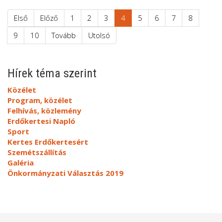
Első
Előző
1
2
3
4
5
6
7
8
9
10
Tovább
Utolsó
Hírek téma szerint
Közélet
Program, közélet
Felhívás, közlemény
Erdőkertesi Napló
Sport
Kertes Erdőkertesért
Szemétszállítás
Galéria
Önkormányzati Választás 2019