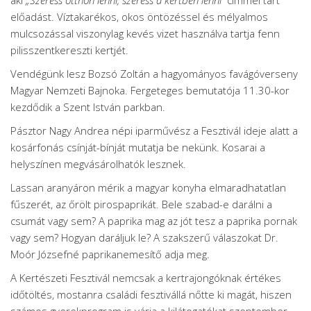
előadást. Víztakarékos, okos öntözéssel és mélyalmos
mulcsozással viszonylag kevés vizet használva tartja fenn
pilisszentkereszti kertjét.
Vendégünk lesz Bozsó Zoltán a hagyományos favágóverseny
Magyar Nemzeti Bajnoka. Fergeteges bemutatója 11.30-kor
kezdődik a Szent István parkban.
Pásztor Nagy Andrea népi iparművész a Fesztivál ideje alatt a
kosárfonás csínját-bínját mutatja be nekünk. Kosarai a
helyszínen megvásárolhatók lesznek.
Lassan aranyáron mérik a magyar konyha elmaradhatatlan
fűszerét, az őrölt pirospaprikát. Bele szabad-e darálni a
csumát vagy sem? A paprika mag az jót tesz a paprika pornak
vagy sem? Hogyan daráljuk le? A szakszerű válaszokat Dr.
Moór Józsefné paprikanemesítő adja meg.
A Kertészeti Fesztivál nemcsak a kertrajongóknak értékes
időtöltés, mostanra családi fesztivállá nőtte ki magát, hiszen
számos gyerekprogram is várja a kilátogatókat szeptember