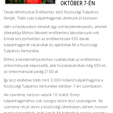
OKTÓBER 7-ÉN
Tavaly létrehoztuk Erdőkertes első Közösségi Tulipános
Kertjét. Több száz tulipánhagymát ültettünk el közösen.
Idén a Facebookon elindult egy civil kezdeményezés, aminek
ötletadója Mohos Nikolett erdőkertesi lakostársunk volt.
Ennek köszönhetően az erdőkertesiek 650 darab
tulipánhagymát vásároltak és ajánlottak fel a Közösségi
Tulipános Kertünkbe.
Ehhez a kezdeményezéshez csatlakoztak az erdőkertesi
önkormányzati képviselők, akik hozzávásároltak még 650-et,
az önkormányzat pedig 2100-at.
Így lesz elültetve több mint 3.000 holland tulipánhagyma a
Közösségi Tulipános Kertünkbe október 7-én szombaton.
Aki szeretne, tartson velünk 10 órától. Ennyi
tulipánhagymához sok szorgos kézre lesz szükségünk. Aki
szeretne részt venni a közösségi ültetésben, kérem, hozzon
magával gereblyét, ásót, kapát. Mi biztosítjuk szokás szerint a