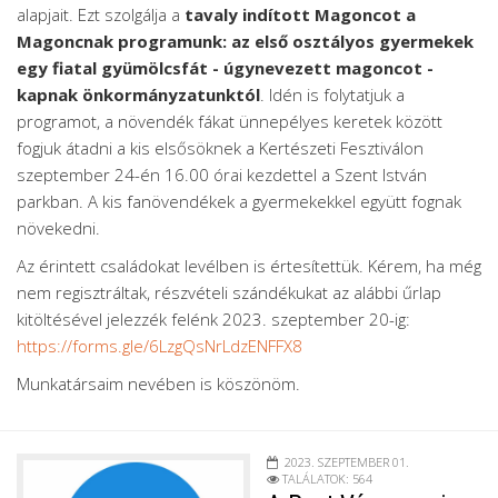
alapjait. Ezt szolgálja a
tavaly indított Magoncot a
Magoncnak programunk: az első osztályos gyermekek
egy fiatal gyümölcsfát - úgynevezett magoncot -
kapnak önkormányzatunktól
. Idén is folytatjuk a
programot, a növendék fákat ünnepélyes keretek között
fogjuk átadni a kis elsősöknek a Kertészeti Fesztiválon
szeptember 24-én 16.00 órai kezdettel a Szent István
parkban. A kis fanövendékek a gyermekekkel együtt fognak
növekedni.
Az érintett családokat levélben is értesítettük. Kérem, ha még
nem regisztráltak, részvételi szándékukat az alábbi űrlap
kitöltésével jelezzék felénk 2023. szeptember 20-ig:
https://forms.gle/6LzgQsNrLdzENFFX8
Munkatársaim nevében is köszönöm.
2023. SZEPTEMBER 01.
TALÁLATOK: 564