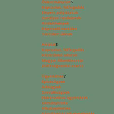
Önkormányzat
6
Kapcsolat, félfogadás
Elnyert pályázatok
Hatályos rendeletek
Hirdetmények
Képviselő testület
Testületi ülések
Hivatal
3
Kapcsolat, félfogadás
Közérdekű adatok
Magyar Államkincstár
(Költségvetési szerv)
Ügyintézés
7
Építésügyek
Adóügyek
Szociálisügyek
Elektronikus ügyintézés
Okmányiroda
Hibabejelentés
Közvilágítás hibabejelentés