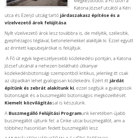
Megkezdődött a Fő úton a
Katona József utcától a Kéri
utca és Ezerjó utcáig tartó
járdaszakasz építése és a
vízelvezető árok felújítása
.
Nyílt vízelvezető árok lesz továbbra is, de mélyítik, szélesítik,
gyephézagos téglával, betonelemekkel alakítják ki. Ezzel együtt
az érintett kapubejárókat is felújítjuk.
A Fő út egyik legveszélyesebb közlekedési pontján, a Katona
József utcánál a nehezen belátható útkanyar
közlekedésbiztonsági szempontból kritikus, jelenleg itt csak
az útpadkán lehet gyalogosan közlekedni. Ezért itt
járdát
építünk és zebrát alakítunk ki
, ezzel segítjük a gyalogosok
biztonságát és a buszmegálló biztonságos megközelítését.
Kiemelt közvilágítás
sal is készülünk.
A
Buszmegálló Felújítási Program
unk keretében újabb
buszmegállót újítunk fel: a Cinke utcai buszmegállót, ami a
többihez hasonlóan fedett buszmegálló lesz.