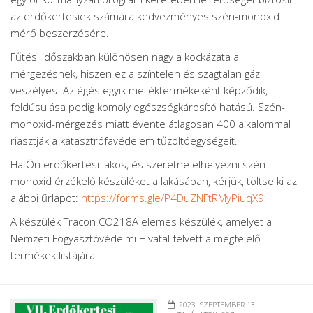
az erdőkertesiek számára kedvezményes szén-monoxid
mérő beszerzésére.
Fűtési időszakban különösen nagy a kockázata a
mérgezésnek, hiszen ez a színtelen és szagtalan gáz
veszélyes. Az égés egyik melléktermékeként képződik,
feldúsulása pedig komoly egészségkárosító hatású. Szén-
monoxid-mérgezés miatt évente átlagosan 400 alkalommal
riasztják a katasztrófavédelem tűzoltóegységeit.
Ha Ön erdőkertesi lakos, és szeretne elhelyezni szén-
monoxid érzékelő készüléket a lakásában, kérjük, töltse ki az
alábbi űrlapot:
https://forms.gle/P4DuZNFtRMyPiuqX9
A készülék Tracon CO218A elemes készülék, amelyet a
Nemzeti Fogyasztóvédelmi Hivatal felvett a megfelelő
termékek listájára.
2023. SZEPTEMBER 13.