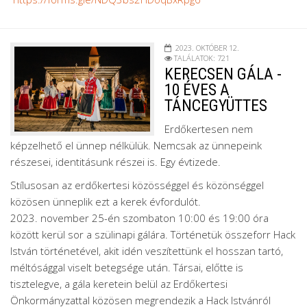
2023. OKTÓBER 12.
TALÁLATOK: 721
KERECSEN GÁLA -
10 ÉVES A
TÁNCEGYÜTTES
Erdőkertesen nem
képzelhető el ünnep nélkülük. Nemcsak az ünnepeink
részesei, identitásunk részei is. Egy évtizede.
Stílusosan az erdőkertesi közösséggel és közönséggel
közösen ünneplik ezt a kerek évfordulót.
2023. november 25-én szombaton 10:00 és 19:00 óra
között kerül sor a szülinapi gálára. Történetük összeforr Hack
István történetével, akit idén veszítettünk el hosszan tartó,
méltósággal viselt betegsége után. Társai, előtte is
tisztelegve, a gála keretein belül az Erdőkertesi
Önkormányzattal közösen megrendezik a Hack Istvánról