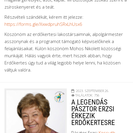
zsíroskenyeret és a teát.
Részvételi szándékát, kérem itt jelezze:
https://forms.gle/XxwdpruhSRxLhUsx6
Köszönöm az erdőkertesi lakostársaimnak, alpolgármester
asszonynak és a programot támogató képviselőknek a
felajánlásaikat. Külön köszönöm Mohos Nikolett közösségi
munkáját. Hálás vagyok érte, mert hiszek abban, hogy
Erdőkertes úgy tud a világ legjobb helye lenni, ha közösen
váltjuk valóra.
2023. SZEPTEMBER 26.
TALÁLATOK: 756
A LEGENDÁS
PÁSZTOR ERZSI
ÉRKEZIK
ERDŐKERTESRE
Pásztor Erzsi
Kossuth
-