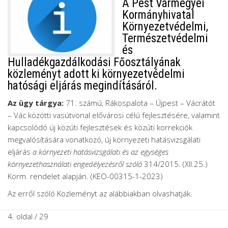
A Pest Vármegyei
Kormányhivatal
Környezetvédelmi,
Természetvédelmi
és
Hulladékgazdálkodási Főosztályának
közleményt adott ki környezetvédelmi
hatósági eljárás megindításáról.
Az ügy tárgya:
71. számú, Rákospalota – Újpest – Vácrátót
– Vác közötti vasútvonal elővárosi célú fejlesztésére, valamint
kapcsolódó új közúti fejlesztések és közúti korrekciók
megvalósítására vonatkozó, új környezeti hatásvizsgálati
eljárás
a környezeti hatásvizsgálati és az egységes
környezethasználati engedélyezésről szóló
314/2015. (XII.25.)
Korm. rendelet alapján. (KEO-00315-1-2023)
Az erről szóló Közleményt az alábbiakban olvashatják.
4. oldal / 29