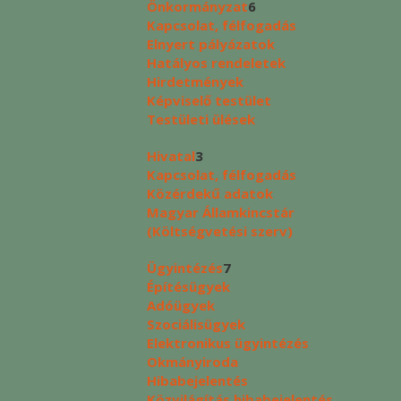
Önkormányzat
6
Kapcsolat, félfogadás
Elnyert pályázatok
Hatályos rendeletek
Hirdetmények
Képviselő testület
Testületi ülések
Hivatal
3
Kapcsolat, félfogadás
Közérdekű adatok
Magyar Államkincstár
(Költségvetési szerv)
Ügyintézés
7
Építésügyek
Adóügyek
Szociálisügyek
Elektronikus ügyintézés
Okmányiroda
Hibabejelentés
Közvilágítás hibabejelentés