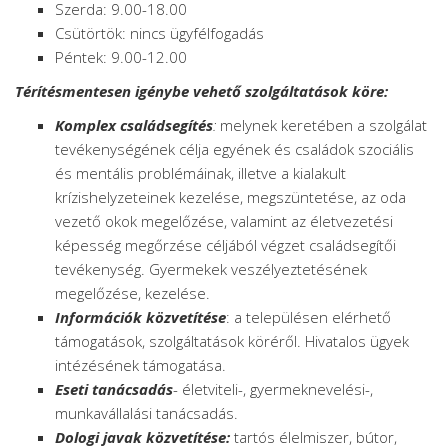
Szerda: 9.00-18.00
Csütörtök: nincs ügyfélfogadás
Péntek: 9.00-12.00
Térítésmentesen igénybe vehető szolgáltatások köre:
Komplex családsegítés
:
melynek keretében a szolgálat
tevékenységének célja egyének és családok szociális
és mentális problémáinak, illetve a kialakult
krízishelyzeteinek kezelése, megszüntetése, az oda
vezető okok megelőzése, valamint az életvezetési
képesség megőrzése céljából végzet családsegítői
tevékenység. Gyermekek veszélyeztetésének
megelőzése, kezelése.
Információk közvetítése
: a településen elérhető
támogatások, szolgáltatások köréről. Hivatalos ügyek
intézésének támogatása.
Eseti tanácsadás
- életviteli-, gyermeknevelési-,
munkavállalási tanácsadás.
Dologi javak közvetítése:
tartós élelmiszer, bútor,