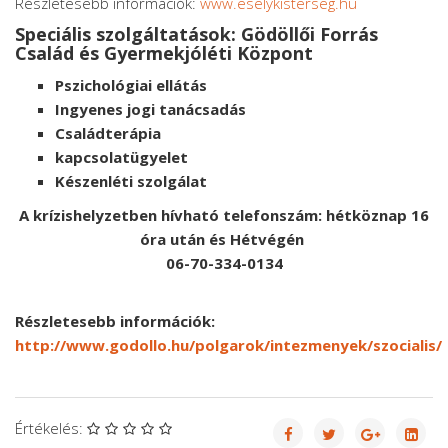
Részletesebb információk:
www.eselykisterseg.hu
Speciális szolgáltatások: Gödöllői Forrás
Család és Gyermekjóléti Központ
Pszichológiai ellátás
Ingyenes jogi tanácsadás
Családterápia
kapcsolatügyelet
Készenléti szolgálat
A krízishelyzetben hívható telefonszám: hétköznap 16
óra után és Hétvégén
06-70-334-0134
Részletesebb információk:
http://www.godollo.hu/polgarok/intezmenyek/szocialis/
Értékelés: