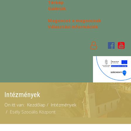
Térkép
Galériák
Magoncot a magoncnak
Választási információk
Intézmények
Ön itt van:
Kezdőlap
Intézmények
Esély Szociális Központ