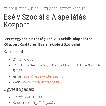
2018. FEBRUÁR 08.
2023. SZEPTEMBER 13.
Esély Szociális Alapellátási
Központ
Veresegyház Kistérség Esély Szociális Alapellátási
Központ Család és Gyermekjóléti Szolgálat
Kapcsolat
2113 Fő út 51.
Tel.: +36 28-476-269, +36-70-931-0959, +36-70-338-
54-38
email:
esely@eselykisterseg.hu
Web:
www.eselykisterseg.hu
Ügyfélfogadás:
Hétfő: 9.00-18.00
Kedd: nincs ügyfélfogadás