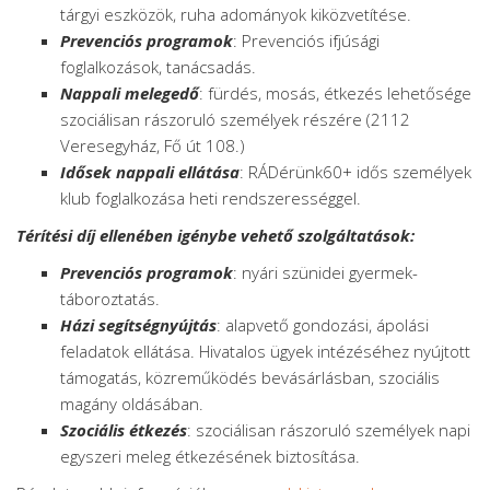
tárgyi eszközök, ruha adományok kiközvetítése.
Prevenciós programok
: Prevenciós ifjúsági
foglalkozások, tanácsadás.
Nappali melegedő
: fürdés, mosás, étkezés lehetősége
szociálisan rászoruló személyek részére (2112
Veresegyház, Fő út 108.)
Idősek nappali ellátása
: RÁDérünk60+ idős személyek
klub foglalkozása heti rendszerességgel.
Térítési díj ellenében igénybe vehető szolgáltatások:
Prevenciós programok
: nyári szünidei gyermek-
táboroztatás.
Házi segítségnyújtás
: alapvető gondozási, ápolási
feladatok ellátása. Hivatalos ügyek intézéséhez nyújtott
támogatás, közreműködés bevásárlásban, szociális
magány oldásában.
Szociális étkezés
: szociálisan rászoruló személyek napi
egyszeri meleg étkezésének biztosítása.