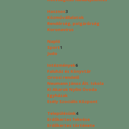
Hasznos
3
Közművállalatok
Rendőrség, polgárőrség
Koronavírus
Napló
Sport
1
Judo
Intézmények
6
Faluház és Könyvtár
Orvosi rendelő
Neumann János Ált. Iskola
Ki Akarok Nyílni Óvoda
Egyházak
Esély Szociális Központ
Településünk
4
Erdőkertes fekvése
Erdőkertes története