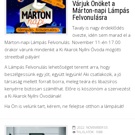
Várjuk Önöket a
Márton-napi Lámpás
Felvonulásra
Tavaly is nagy érdeklődés
övezte, idén sem marad el a
Márton-napi Lámpás Felvonulás. November 11-én 17.00
órakor várunk mindenkit a Ki Akarok Nyílni Óvoda mögötti
streetball pályán!
A Lámpás Felvonulás lehetőséget teremt arra, hogy
beszélgessünk egy jót, együtt legyünk! Aki csatlakozik, a jó
társaság mellett forralt borra, meleg teára és libazsíros
kenyérre biztosan számíthat. Előre is köszönöm a szervezést
a Ki Akarok Nyílni Óvodának!
Ha Ön is velünk tart, kérem, ne felejtse otthon a lámpását!
2022. NOVEMBER 03.
TALÁLATOK: 1088