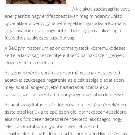
A kialakult gazdasági helyzet,
energiakrízis nagy erőfeszítést kíván meg mindannyiunktól,
ugyanakkor a pénzügyi lehetőségekhez igazodva a Kormány
célja továbbra is az, hogy biztosítható legyen a lakosság téli
fűtéséhez szükséges tüzelőanyag.
A Belügyminisztérium az önkormányzatok közreműködését
kérte, a lakosság részéről jelentkező barnakőszén igények
előzetes felmérésében.
Az igényfelmérés során az önkormányzatnak összesített
adatokat szükséges rögzítenie az e célt szolgáló adatlapon,
mely adatok az igényt jelző háztartások száma és a
barnakőszén összesített mennyisége mázsában kifejezve.
Az adatszolgáltatás határidőben való teljesítése érdekében
tisztelettel kérjük a településen élő, barnakőszén-tüzelésre
alkalmas fűtőberendezéssel rendelkező lakosságot, hogy
jelen tájékoztatóval egyidőben elérhetővé tett
igénybejelentőt az Erdőkertesi Polgármesteri Hivatal részére