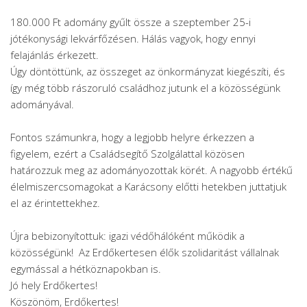
180.000 Ft adomány gyűlt össze a szeptember 25-i
jótékonysági lekvárfőzésen. Hálás vagyok, hogy ennyi
felajánlás érkezett.
Úgy döntöttünk, az összeget az önkormányzat kiegészíti, és
így még több rászoruló családhoz jutunk el a közösségünk
adományával.
Fontos számunkra, hogy a legjobb helyre érkezzen a
figyelem, ezért a Családsegítő Szolgálattal közösen
határozzuk meg az adományozottak körét. A nagyobb értékű
élelmiszercsomagokat a Karácsony előtti hetekben juttatjuk
el az érintettekhez.
Újra bebizonyítottuk: igazi védőhálóként működik a
közösségünk! Az Erdőkertesen élők szolidaritást vállalnak
egymással a hétköznapokban is.
Jó hely Erdőkertes!
Köszönöm, Erdőkertes!