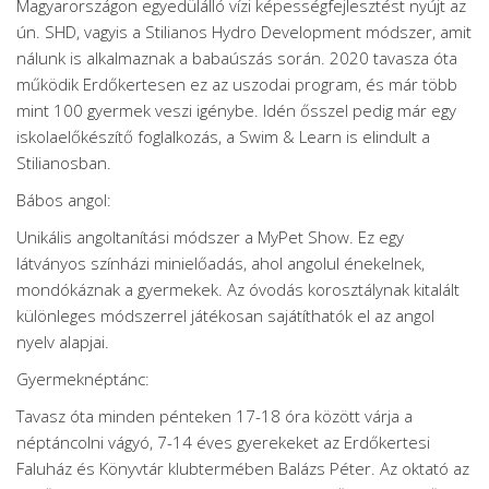
Magyarországon egyedülálló vízi képességfejlesztést nyújt az
ún. SHD, vagyis a Stilianos Hydro Development módszer, amit
nálunk is alkalmaznak a babaúszás során. 2020 tavasza óta
működik Erdőkertesen ez az uszodai program, és már több
mint 100 gyermek veszi igénybe. Idén ősszel pedig már egy
iskolaelőkészítő foglalkozás, a Swim & Learn is elindult a
Stilianosban.
Bábos angol:
Unikális angoltanítási módszer a MyPet Show. Ez egy
látványos színházi minielőadás, ahol angolul énekelnek,
mondókáznak a gyermekek. Az óvodás korosztálynak kitalált
különleges módszerrel játékosan sajátíthatók el az angol
nyelv alapjai.
Gyermeknéptánc:
Tavasz óta minden pénteken 17-18 óra között várja a
néptáncolni vágyó, 7-14 éves gyerekeket az Erdőkertesi
Faluház és Könyvtár klubtermében Balázs Péter. Az oktató az