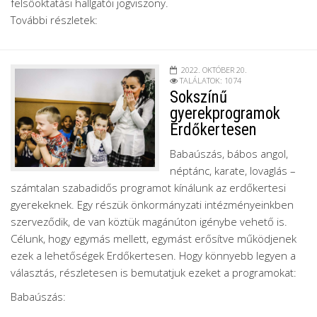
felsőoktatási hallgatói jogviszony.
További részletek:
2022. OKTÓBER 20.
TALÁLATOK: 1074
Sokszínű
gyerekprogramok
Erdőkertesen
Babaúszás, bábos angol,
néptánc, karate, lovaglás –
számtalan szabadidős programot kínálunk az erdőkertesi
gyerekeknek. Egy részük önkormányzati intézményeinkben
szerveződik, de van köztük magánúton igénybe vehető is.
Célunk, hogy egymás mellett, egymást erősítve működjenek
ezek a lehetőségek Erdőkertesen. Hogy könnyebb legyen a
választás, részletesen is bemutatjuk ezeket a programokat:
Babaúszás: