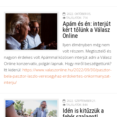
2022. OKTÓBER 05.
TALÁLATOK: 714
Apám és én: interjút
kért tőlünk a Válasz
Online
Ilyen élményben még nem
volt részem. Megtisztelő és
nagyon érdekes volt Apámmal közösen interjút adni a Válasz
Online konzervatív, polgári lapnak. Hogy miről beszélgettünk?
Itt kiderül:
https://www.valaszonline.hu/2022/09/30/pasztor-
bela-pasztor-laszlo-veresegyhaz-erdokertes-onkormanyzat-
interju/
2022. SZEPTEMBER 21.
TALÁLATOK: 844
Idén is kitűzzük a
fehér szalagot!