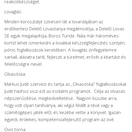
reakciókészséget.
Lovaglás:
Minden korosztályt szívesen lát a lovardájában az
erdőkertesi Delelő Lovastanya megálmodója, a Delelő Lovas
SE egyik megalapítója, Boros Tünde. Nála már hároméves
kortól lehet ismerkedni a lovakkal készségfejlesztés szintjén,
pónis foglalkozások keretében. A lovaglás önfegyelemre
sarkall, alázatra tanít, fejleszti a türelmet, erősíti a kitartást és
felelősségre nevel.
Olvasóska:
Márkus Judit szervezi és tartja az „Olvasóska” foglalkozásokat.
Judit házhoz viszi ezt az irodalmi programot. Célja az olvasás
népszerűsítése, megkedveltetése. Nagyon büszke arra,
hogy volt olyan tanítványa, aki végül felállt a tévé vagy a
számítógépes játék elől, és kezébe vette a könyvet. Igazán
egyedi, érdekes, kompetenciafejlesztő program az övé.
Ovis torna: