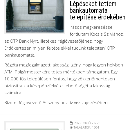
Lépéseket tettem
bankautomata
telepítése érdekében
Írásos megkereséssel
fordultam Kocsis Szilviához,
az OTP Bank Nyrt. illetékes régióvezetőjéhez, hogy
Erdőkertesen milyen feltételekkel tudunk telepíteni OTP
bankautomatát.
Régóta megfogalmazott lakossági igény, hogy legyen helyben
ATM. Polgármesterként teljes mértékben támogatom. Egy
10.000 fős településen fontos, hogy zökkenőmentesen
biztosítsuk a készpénzfelvétel lehetőségét a lakosság
számára.
Bízom Régióvezető Asszony pozitív visszajelzésében.
2022. OKTÓBER 20.
TALÁLATOK: 1504