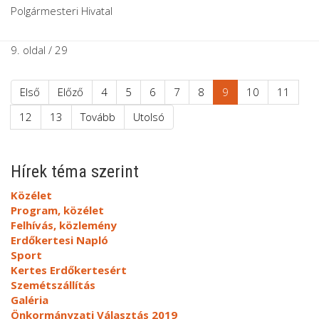
Polgármesteri Hivatal
9. oldal / 29
Első
Előző
4
5
6
7
8
9
10
11
12
13
Tovább
Utolsó
Hírek téma szerint
Közélet
Program, közélet
Felhívás, közlemény
Erdőkertesi Napló
Sport
Kertes Erdőkertesért
Szemétszállítás
Galéria
Önkormányzati Választás 2019