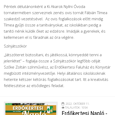
Péntek délutánonként a Ki Akarok Nyílni Óvoda
tornatermében szerveznek zenés ovis tornát Fábián Tímea
szakedző vezetésével. Az ovis foglalkozások előtt mindig
Tímea gyűjti össze a tanítványokat, az iskolákban pedig a
tanító nénik küldik őket az edzésre. Imádják a gyerekek, és
kellemesen el is fáradnak az óra végére.
Színjátszókör
„Játszóteret biztosítani, és játékossá, könnyeddé tenni a
jelenlétet” – foglalja össze a Színjátszókör legfőbb célját
Szőke Zoltán színművész, az Erdőkertesi Faluház és Könyvtár
megbízott intézményvezetője. Helyi általános iskolásoknak
hetente kétszer kétórás foglalkozásokat tart. Itt a kreativitás
felélesztése az elsődleges feladat.
2022. OKTÓBER 11.
TALÁLATOK: 1054
Erdőkertesi Napló -