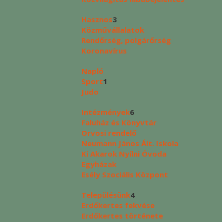
Hasznos
3
Közművállalatok
Rendőrség, polgárőrség
Koronavírus
Napló
Sport
1
Judo
Intézmények
6
Faluház és Könyvtár
Orvosi rendelő
Neumann János Ált. Iskola
Ki Akarok Nyílni Óvoda
Egyházak
Esély Szociális Központ
Településünk
4
Erdőkertes fekvése
Erdőkertes története