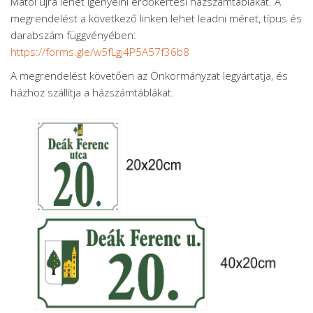
Mától újra lehet igényelni erdőkertesi házszámtáblákat. A
megrendelést a következő linken lehet leadni méret, típus és
darabszám függvényében:
https://forms.gle/w5fLgj4P5A57f36b8
A megrendelést követően az Önkormányzat legyártatja, és
házhoz szállítja a házszámtáblákat.