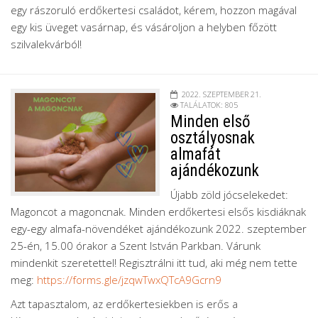
egy rászoruló erdőkertesi családot, kérem, hozzon magával
egy kis üveget vasárnap, és vásároljon a helyben főzött
szilvalekvárból!
2022. SZEPTEMBER 21.
TALÁLATOK: 805
Minden első
osztályosnak
almafát
ajándékozunk
Újabb zöld jócselekedet:
Magoncot a magoncnak. Minden erdőkertesi elsős kisdiáknak
egy-egy almafa-növendéket ajándékozunk 2022. szeptember
25-én, 15.00 órakor a Szent István Parkban. Várunk
mindenkit szeretettel! Regisztrálni itt tud, aki még nem tette
meg:
https://forms.gle/jzqwTwxQTcA9Gcrn9
Azt tapasztalom, az erdőkertesiekben is erős a