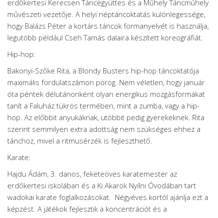
erdőkertesi Kerecsen Táncegyüttes és a Műhely Táncműhely
művészeti vezetője. A helyi néptáncoktatás különlegessége,
hogy Balázs Péter a kortárs táncok formanyelvét is használja,
legutóbb például Cseh Tamás dalaira készített koreográfiát.
Hip-hop:
Bakonyi-Szőke Rita, a Blondy Busters hip-hop táncoktatója
maximális fordulatszámon pörög. Nem véletlen, hogy január
óta péntek délutánonként olyan energikus mozgásformákat
tanít a Faluház tükrös termében, mint a zumba, vagy a hip-
hop. Az előbbit anyukáknak, utóbbit pedig gyerekeknek. Rita
szerint semmilyen extra adottság nem szükséges ehhez a
tánchoz, mivel a ritmusérzék is fejleszthető.
Karate:
Hajdu Ádám, 3. danos, feketeöves karatemester az
erdőkertesi iskolában és a Ki Akarok Nyílni Óvodában tart
wadokai karate foglalkozásokat. Négyéves kortól ajánlja ezt a
képzést. A játékok fejlesztik a koncentrációt és a