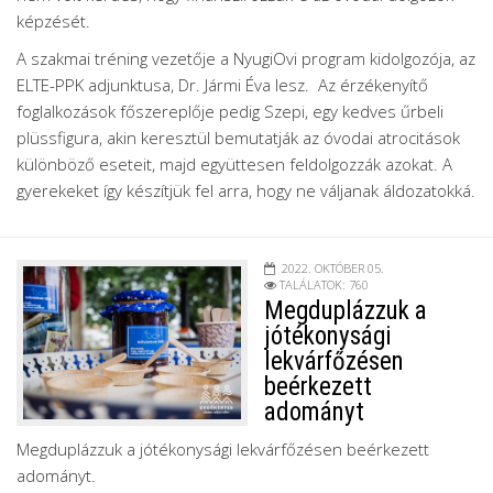
képzését.
A szakmai tréning vezetője a NyugiOvi program kidolgozója, az
ELTE-PPK adjunktusa, Dr. Jármi Éva lesz. Az érzékenyítő
foglalkozások főszereplője pedig Szepi, egy kedves űrbeli
plüssfigura, akin keresztül bemutatják az óvodai atrocitások
különböző eseteit, majd együttesen feldolgozzák azokat. A
gyerekeket így készítjük fel arra, hogy ne váljanak áldozatokká.
2022. OKTÓBER 05.
TALÁLATOK: 760
Megduplázzuk a
jótékonysági
lekvárfőzésen
beérkezett
adományt
Megduplázzuk a jótékonysági lekvárfőzésen beérkezett
adományt.