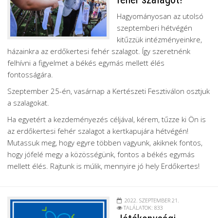
Hagyományosan az utolsó
szeptemberi hétvégén
kitűzzük intézményeinkre,
házainkra az erdőkertesi fehér szalagot. Így szeretnénk
felhívni a figyelmet a békés egymás mellett élés
fontosságára.
Szeptember 25-én, vasárnap a Kertészeti Fesztiválon osztjuk
a szalagokat.
Ha egyetért a kezdeményezés céljával, kérem, tűzze ki Ön is
az erdőkertesi fehér szalagot a kertkapujára hétvégén!
Mutassuk meg, hogy egyre többen vagyunk, akiknek fontos,
hogy jófelé megy a közösségünk, fontos a békés egymás
mellett élés. Rajtunk is múlik, mennyire jó hely Erdőkertes!
2022. SZEPTEMBER 21.
TALÁLATOK: 833