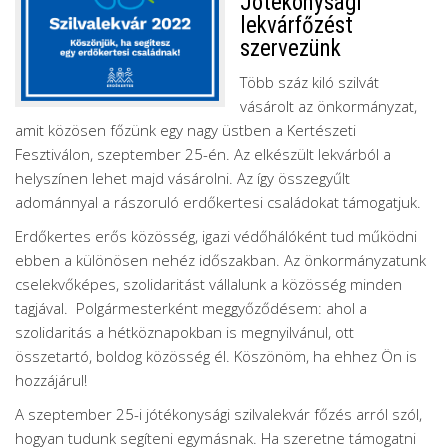
Jótékonysági
lekvárfőzést
szervezünk
Több száz kiló szilvát
vásárolt az önkormányzat,
amit közösen főzünk egy nagy üstben a Kertészeti
Fesztiválon, szeptember 25-én. Az elkészült lekvárból a
helyszínen lehet majd vásárolni. Az így összegyűlt
adománnyal a rászoruló erdőkertesi családokat támogatjuk.
Erdőkertes erős közösség, igazi védőhálóként tud működni
ebben a különösen nehéz időszakban. Az önkormányzatunk
cselekvőképes, szolidaritást vállalunk a közösség minden
tagjával. Polgármesterként meggyőződésem: ahol a
szolidaritás a hétköznapokban is megnyilvánul, ott
összetartó, boldog közösség él. Köszönöm, ha ehhez Ön is
hozzájárul!
A szeptember 25-i jótékonysági szilvalekvár főzés arról szól,
hogyan tudunk segíteni egymásnak. Ha szeretne támogatni