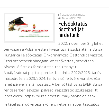
2022. OKTÓBER 20.
TALÁLATOK: 722
Felsőoktatási
ösztöndíjat
hirdetünk
2022. november 3-ig lehet
benyújtani a Polgármesteri Hivatal ügyfélszolgálatán a Bursa
Hungarica Felsőoktatási Önkormányzati Ösztöndíjpályázatot.
Ezzel szeretnénk támogatni az erdőkertesi, szociálisan
rászoruló fiatalok felsőoktatási tanulmányait.
A pályázatokat papíralapon kell beadni, a 2022/2023. tanév
második és a 2023/2024. tanév első félévére vonatkozóan
lehet igényelni a támogatást. A benyújtáshoz az EPER-Bursa
rendszerben egyszeri pályázói regisztráció szükséges, itt
lehet elérni: https://bursa.emet.hu/paly/palybelep.aspx
Feltétel az erdőkertesi lakóhely, illetve a nappali tagozatos