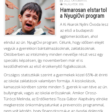
2022. OKTÓBER 05.
TALÁLATOK: 896
Hamarosan elstartol
a NyugiOvi program
A Ki Akarok Nyílni Óvoda lesz
az első a budapesti
agglomerációban, ahol
elindul az ún. NyugiOvi program. Célunk, hogy időben elejét
vegyük a gyerekkori bántalmazásoknak, zaklatásoknak.
Októberben az intézmény minden nevelője részt vesz egy
speciális képzésen, így novemberben már el is
kezdődhetnek az első érzékenyítő foglalkozások.
Országos statisztikák szerint a gyermekek közel 65%-át érinti
az iskolai zaklatások valamilyen formája. A kisiskolások,
kamaszok körében szinte minden 5. gyerek ki van téve az ún.
bullyingnak, vagyis az iskolai erőszaknak. Amikor Orosz-
Túróczi Melinda, az Erdőkertesi Tisza Gábor Alapítvány elnöke
megkereste önkormányzatunkat a prevenciós programmal,
nem volt kérdés, hogy finanszírozzuk-e az óvodai dolgozók