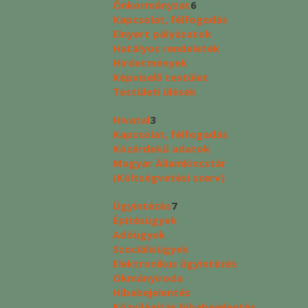
Önkormányzat
6
Kapcsolat, félfogadás
Elnyert pályázatok
Hatályos rendeletek
Hirdetmények
Képviselő testület
Testületi ülések
Hivatal
3
Kapcsolat, félfogadás
Közérdekű adatok
Magyar Államkincstár
(Költségvetési szerv)
Ügyintézés
7
Építésügyek
Adóügyek
Szociálisügyek
Elektronikus ügyintézés
Okmányiroda
Hibabejelentés
Közvilágítás hibabejelentés