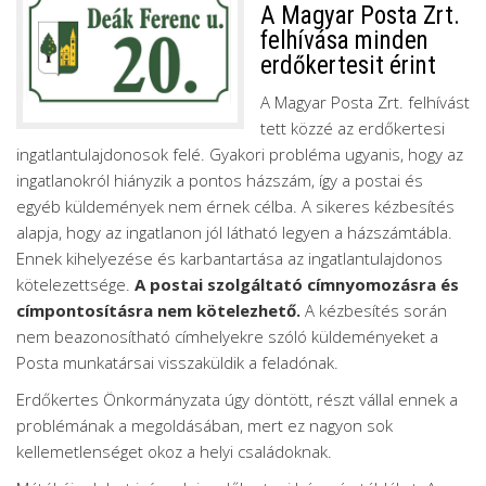
A Magyar Posta Zrt.
felhívása minden
erdőkertesit érint
A Magyar Posta Zrt. felhívást
tett közzé az erdőkertesi
ingatlantulajdonosok felé. Gyakori probléma ugyanis, hogy az
ingatlanokról hiányzik a pontos házszám, így a postai és
egyéb küldemények nem érnek célba. A sikeres kézbesítés
alapja, hogy az ingatlanon jól látható legyen a házszámtábla.
Ennek kihelyezése és karbantartása az ingatlantulajdonos
kötelezettsége.
A postai szolgáltató címnyomozásra és
címpontosításra nem kötelezhető.
A kézbesítés során
nem beazonosítható címhelyekre szóló küldeményeket a
Posta munkatársai visszaküldik a feladónak.
Erdőkertes Önkormányzata úgy döntött, részt vállal ennek a
problémának a megoldásában, mert ez nagyon sok
kellemetlenséget okoz a helyi családoknak.