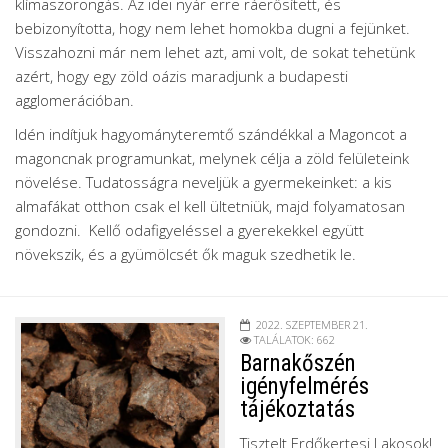
klímaszorongás. Az idei nyár erre ráerősített, és
bebizonyította, hogy nem lehet homokba dugni a fejünket.
Visszahozni már nem lehet azt, ami volt, de sokat tehetünk
azért, hogy egy zöld oázis maradjunk a budapesti
agglomerációban.
Idén indítjuk hagyományteremtő szándékkal a Magoncot a
magoncnak programunkat, melynek célja a zöld felületeink
növelése. Tudatosságra neveljük a gyermekeinket: a kis
almafákat otthon csak el kell ültetniük, majd folyamatosan
gondozni. Kellő odafigyeléssel a gyerekekkel együtt
növekszik, és a gyümölcsét ők maguk szedhetik le.
2022. SZEPTEMBER 21.
TALÁLATOK: 662
Barnakőszén
igényfelmérés
tájékoztatás
Tisztelt Erdőkertesi Lakosok!