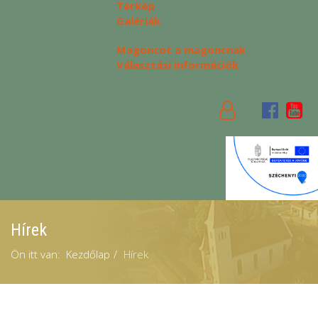
Térkép
Galériák
Magoncot a magoncnak
Választási információk
Hírek
Ön itt van:
Kezdőlap
Hírek