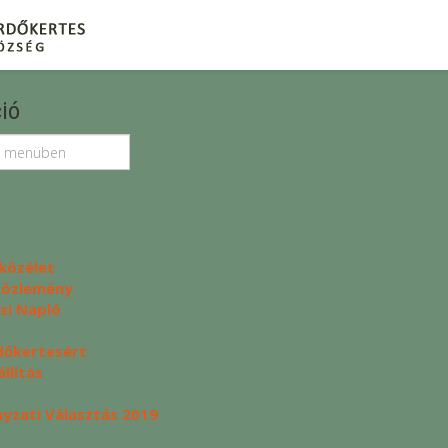
ió
közélet
 közlemény
si Napló
dőkertesért
llítás
zati Választás 2019