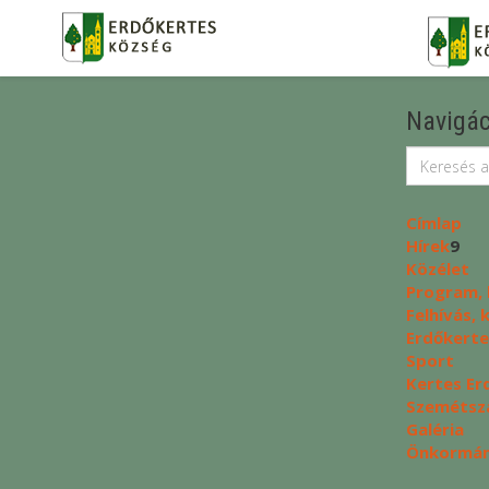
Navigác
Címlap
Hírek
9
Közélet
Program, 
Felhívás,
Erdőkerte
Sport
Kertes Er
Szemétszá
Galéria
Önkormány