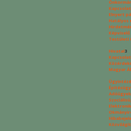
Önkormán
Kapcsolat
Elnyert p
Hatályos 
Hirdetmé
Képviselő
Testületi 
Hivatal
3
Kapcsolat
Közérdek
Magyar Ál
Ügyintéz
Építésüg
Adóügyek
Szociális
Elektroni
Okmányir
Hibabejel
Közvilágí