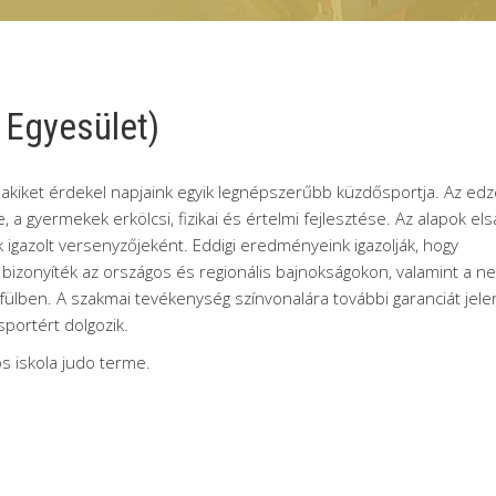
 Egyesület)
, akiket érdekel napjaink egyik legnépszerűbb küzdősportja. Az ed
 a gyermekek erkölcsi, fizikai és értelmi fejlesztése. Az alapok elsa
 igazolt versenyzőjeként. Eddigi eredményeink igazolják, hogy
 bizonyíték az országos és regionális bajnokságokon, valamint a n
lben. A szakmai tevékenység színvonalára további garanciát jele
sportért dolgozik.
nos iskola judo terme.