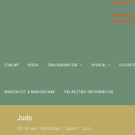
Galériák
Magoncot
Választás
CÍMLAP
HÍREK
ÖNKORMÁNYZAT
HIVATAL
ÜGYINT
MAGONCOT A MAGONCNAK
VÁLASZTÁSI INFORMÁCIÓK
Judo
Ön itt van:
Kezdőlap
Sport
Judo