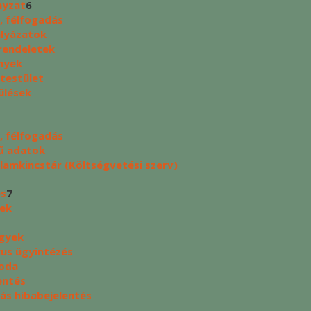
yzat
6
, félfogadás
ályázatok
rendeletek
nyek
 testület
ülések
, félfogadás
ű adatok
lamkincstár (Költségvetési szerv)
és
7
yek
ügyek
kus ügyintézés
oda
entés
tás hibabejelentés