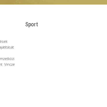
Sport
zések
játítását
emzetközi
nt Vincze