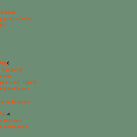
lalatok
, polgárőrség
us
yek
6
s Könyvtár
ndelő
ános Ált. Iskola
 Nyílni Óvoda
ciális Központ
ünk
4
s fekvése
s története