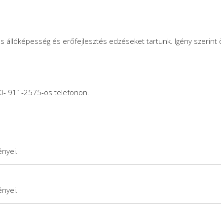
nos állóképesség és erőfejlesztés edzéseket tartunk. Igény szerint
20- 911-2575-ös telefonon.
nyei.
nyei.