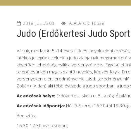
2018. JÚLIUS 03.
TALÁLATOK: 10538
Judo (Erdőkertesi Judo Sport
Várjuk, mindazon 5 -14 éves fiúk és lányok jelentkezését
játékos jellegűek, célunk a judo alapjainak megismertetése,
követően lehetőség nyílik a versenyzésre is, Egyesületünk
településünkön magas szintű nevelés, képzés folyik. Erre
versenyeken elért eredményeink. Lásd: „eredményeink” fü
Zoltán ( IV.dan) aki több évtizede a judo sportban, a judo 
Az edzések helye:
Erdőkertes, Iskola u. 5., a régi Általá
Az edzések időpontja:
Hétfő-Szerda 16:30-tól 19:30-ig.
Beosztás:
16:30-17:30 ovis csoport;