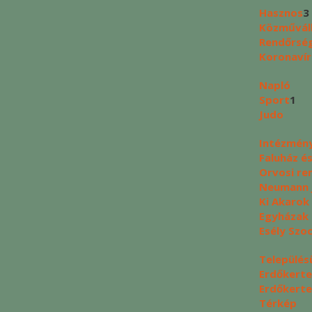
Hasznos
3
Közművál
Rendőrség
Koronavír
Napló
Sport
1
Judo
Intézmén
Faluház é
Orvosi re
Neumann J
Ki Akarok
Egyházak
Esély Szo
Település
Erdőkerte
Erdőkerte
Térkép