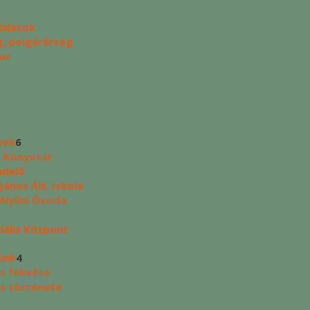
lalatok
, polgárőrség
us
yek
6
s Könyvtár
ndelő
ános Ált. Iskola
 Nyílni Óvoda
ciális Központ
ünk
4
s fekvése
s története