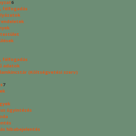
yzat
6
, félfogadás
ályázatok
rendeletek
nyek
 testület
ülések
, félfogadás
ű adatok
lamkincstár (Költségvetési szerv)
és
7
yek
ügyek
kus ügyintézés
oda
entés
tás hibabejelentés