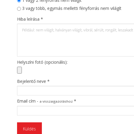
1 vagy 2 fényforrás nem világít
3 vagy több, egymás melletti fényforrás nem világít
Hiba leírása *
Helyszíni fotó (opcionális):
Bejelentő neve *
Email cím -
*
a visszaigazoláshoz
Küldés