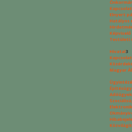
Önkormán
Kapcsolat
Elnyert p
Hatályos 
Hirdetmé
Képviselő
Testületi 
Hivatal
3
Kapcsolat
Közérdek
Magyar Ál
Ügyintéz
Építésüg
Adóügyek
Szociális
Elektroni
Okmányir
Hibabejel
Közvilágí