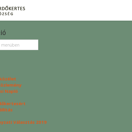
ió
közélet
 közlemény
si Napló
dőkertesért
llítás
zati Választás 2019