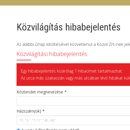
Közvilágítás hibabejelentés
Az alábbi űrlap kitöltésével közvetlenül a Közvil Zrt-nek je
Közvilágítási hibabejelentés
Egy hibabejelentés kizárólag 1 hibacímet tartalmazhat.
Az utca más szakaszán vagy más utcában lévő hibákat kül
Közterület megnevezése *
Házszám(ok) *