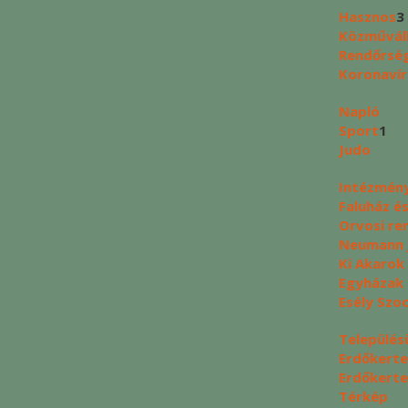
Hasznos
3
Közművál
Rendőrség
Koronavír
Napló
Sport
1
Judo
Intézmén
Faluház é
Orvosi re
Neumann J
Ki Akarok
Egyházak
Esély Szo
Település
Erdőkerte
Erdőkerte
Térkép