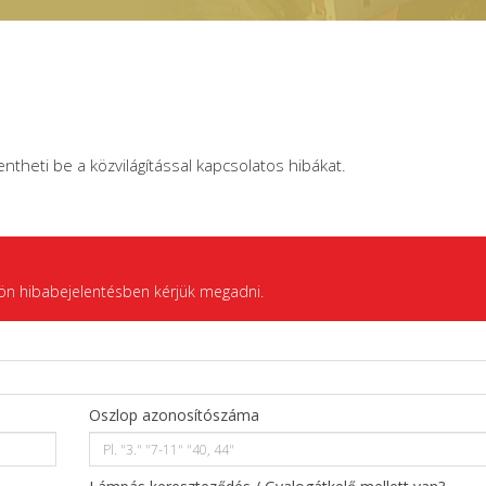
lentheti be a közvilágítással kapcsolatos hibákat.
ön hibabejelentésben kérjük megadni.
Oszlop azonosítószáma