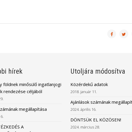
bi hírek
Utoljára módosítva
 földnek minősülő ingatlanjogi
Közérdekű adatok
k rendezése céljából
2018. január 11.
29.
Ajánlások számának megállapí
számának megállapítása
2024. április 16.
16.
DÖNTSÜK EL KÖZÖSEN!
TÉZKEDÉS A
2024. március 28.