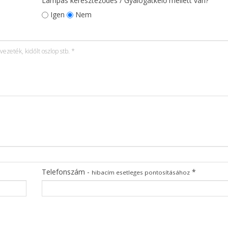
Lámpás kereszteződés / Gyalogátkelő mellett van?
Igen
Nem
Telefonszám -
*
hibacím esetleges pontosításához