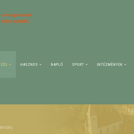
 a magoncnak
i információk
ÉZÉS
HASZNOS
NAPLÓ
SPORT
INTÉZMÉNYEK
elentés