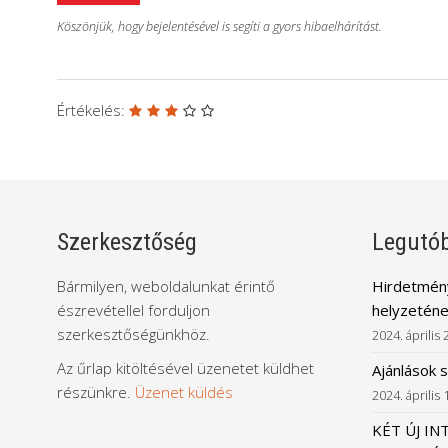
Köszönjük, hogy bejelentésével is segíti a gyors hibaelhárítást.
Értékelés:
Szerkesztőség
Legutób
Bármilyen, weboldalunkat érintő
Hirdetmény
észrevétellel forduljon
helyzeténe
szerkesztőségünkhöz.
2024. április 
Az űrlap kitöltésével üzenetet küldhet
Ajánlások 
részünkre.
Üzenet küldés
2024. április 
KÉT ÚJ IN