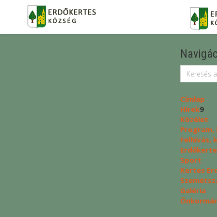
Navigác
Címlap
Hírek
9
Közélet
Program, 
Felhívás,
Erdőkerte
Sport
Kertes Er
Szemétszá
Galéria
Önkormány