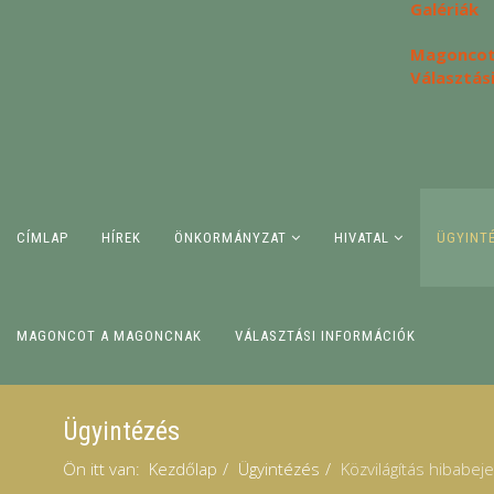
Galériák
Magoncot
Választás
CÍMLAP
HÍREK
ÖNKORMÁNYZAT
HIVATAL
ÜGYINT
MAGONCOT A MAGONCNAK
VÁLASZTÁSI INFORMÁCIÓK
Ügyintézés
Ön itt van:
Kezdőlap
Ügyintézés
Közvilágítás hibabej