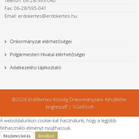
Telefon: 06-28/595-040
Fax: 06-28/595-041
Email: erdokertes@erdokertes.hu
Önkormányzat elérhetőségei
Polgármesteri Hivatal elérhetőségei
Adatkezelési tájékoztató
©2026 Erdőkertes Község Önkormányzata. Készítette:
brightstaff |
TiGeRSoft
A weboldalunkon cookie-kat használunk, hogy a legjobb
felhasználói élményt nyújthassuk.
Részletes leírás
Rendben