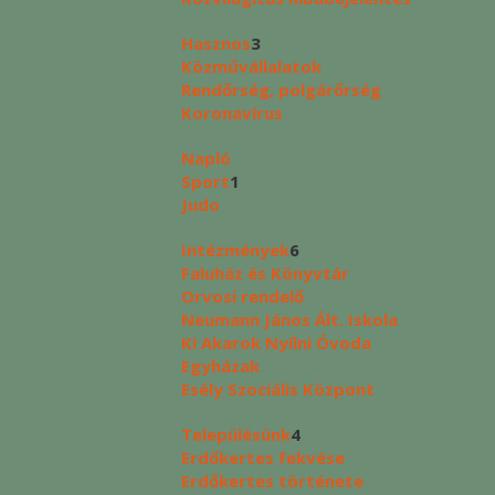
Hasznos
3
Közművállalatok
Rendőrség, polgárőrség
Koronavírus
Napló
Sport
1
Judo
Intézmények
6
Faluház és Könyvtár
Orvosi rendelő
Neumann János Ált. Iskola
Ki Akarok Nyílni Óvoda
Egyházak
Esély Szociális Központ
Településünk
4
Erdőkertes fekvése
Erdőkertes története