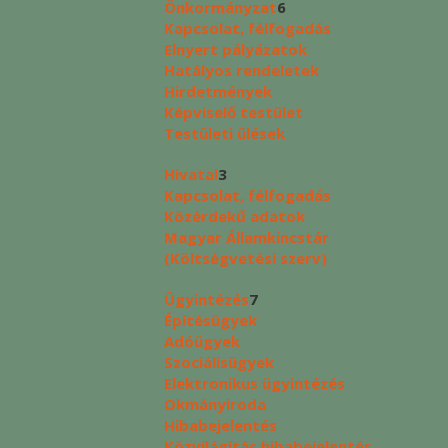
Önkormányzat
6
Kapcsolat, félfogadás
Elnyert pályázatok
Hatályos rendeletek
Hirdetmények
Képviselő testület
Testületi ülések
Hivatal
3
Kapcsolat, félfogadás
Közérdekű adatok
Magyar Államkincstár
(Költségvetési szerv)
Ügyintézés
7
Építésügyek
Adóügyek
Szociálisügyek
Elektronikus ügyintézés
Okmányiroda
Hibabejelentés
Közvilágítás hibabejelentés