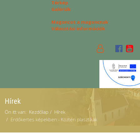
Térkép
Galériák
Magoncot a magoncnak
Választási információk
Hírek
Ön itt van:
Kezdőlap
Hírek
Erdőkertes képekben - Köztéri plasztikák