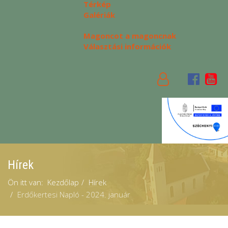
Térkép
Galériák
Magoncot a magoncnak
Választási információk
Hírek
Ön itt van:
Kezdőlap
Hírek
Erdőkertesi Napló - 2024. január