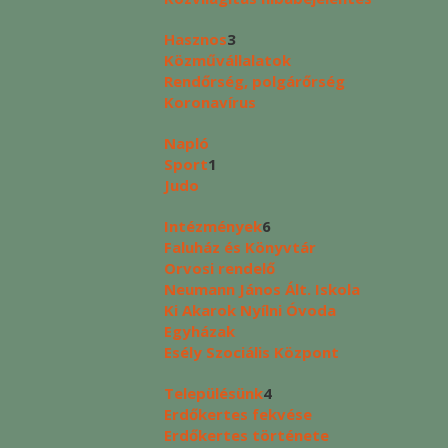
Hasznos
3
Közművállalatok
Rendőrség, polgárőrség
Koronavírus
Napló
Sport
1
Judo
Intézmények
6
Faluház és Könyvtár
Orvosi rendelő
Neumann János Ált. Iskola
Ki Akarok Nyílni Óvoda
Egyházak
Esély Szociális Központ
Településünk
4
Erdőkertes fekvése
Erdőkertes története