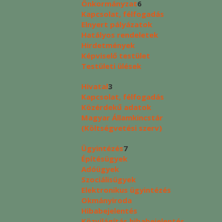
Önkormányzat
6
Kapcsolat, félfogadás
Elnyert pályázatok
Hatályos rendeletek
Hirdetmények
Képviselő testület
Testületi ülések
Hivatal
3
Kapcsolat, félfogadás
Közérdekű adatok
Magyar Államkincstár
(Költségvetési szerv)
Ügyintézés
7
Építésügyek
Adóügyek
Szociálisügyek
Elektronikus ügyintézés
Okmányiroda
Hibabejelentés
Közvilágítás hibabejelentés