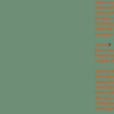
Önkormán
Kapcsolat
Elnyert p
Hatályos 
Hirdetmé
Képviselő
Testületi 
Hivatal
3
Kapcsolat
Közérdek
Magyar Ál
Ügyintéz
Építésüg
Adóügyek
Szociális
Elektroni
Okmányir
Hibabejel
Közvilágí