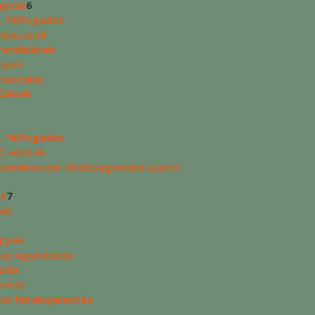
yzat
6
, félfogadás
ályázatok
rendeletek
nyek
 testület
ülések
, félfogadás
ű adatok
lamkincstár (Költségvetési szerv)
és
7
yek
ügyek
kus ügyintézés
oda
entés
tás hibabejelentés