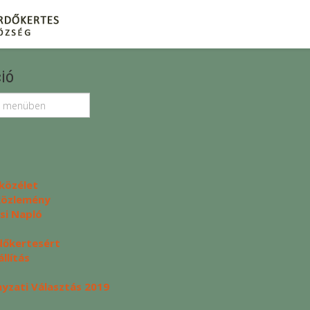
ió
közélet
 közlemény
si Napló
dőkertesért
llítás
zati Választás 2019