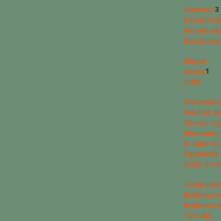
Hasznos
3
Közművál
Rendőrség
Koronavír
Napló
Sport
1
Judo
Intézmén
Faluház é
Orvosi re
Neumann J
Ki Akarok
Egyházak
Esély Szo
Település
Erdőkerte
Erdőkerte
Térkép