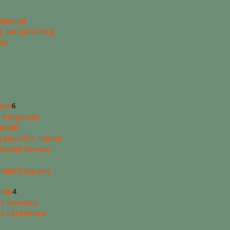
lalatok
, polgárőrség
us
yek
6
s Könyvtár
ndelő
ános Ált. Iskola
 Nyílni Óvoda
ciális Központ
ünk
4
s fekvése
s története