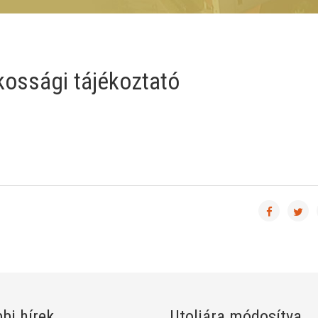
akossági tájékoztató
bi hírek
Utoljára módosítva