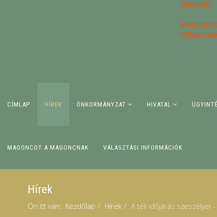
Galériák
Magoncot
Választás
CÍMLAP
HÍREK
ÖNKORMÁNYZAT
HIVATAL
ÜGYINT
MAGONCOT A MAGONCNAK
VÁLASZTÁSI INFORMÁCIÓK
Hírek
Ön itt van:
Kezdőlap
Hírek
A téli időjárás szeszélyei 