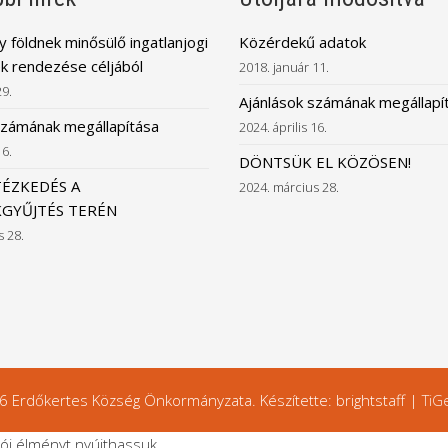
 földnek minősülő ingatlanjogi
Közérdekű adatok
k rendezése céljából
2018. január 11.
29.
Ajánlások számának megállapí
számának megállapítása
2024. április 16.
16.
DÖNTSÜK EL KÖZÖSEN!
TÉZKEDÉS A
2024. március 28.
GYŰJTÉS TERÉN
s 28.
 Erdőkertes Község Önkormányzata. Készítette: brightstaff |
TiG
ói élményt nyújthassuk.