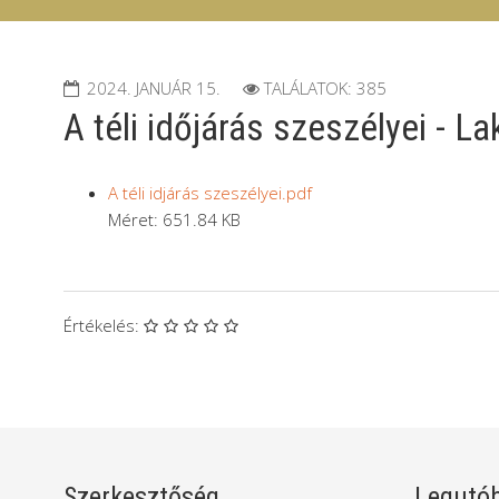
2024. JANUÁR 15.
TALÁLATOK: 385
A téli időjárás szeszélyei - L
A téli idjárás szeszélyei.pdf
Méret: 651.84 KB
Értékelés:
Szerkesztőség
Legutób