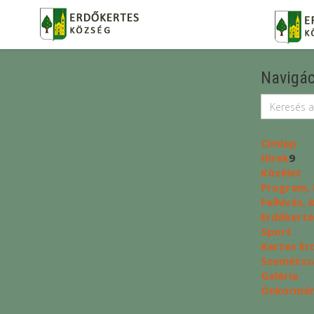
Navigác
Címlap
Hírek
9
Közélet
Program, 
Felhívás,
Erdőkerte
Sport
Kertes Er
Szemétszá
Galéria
Önkormány