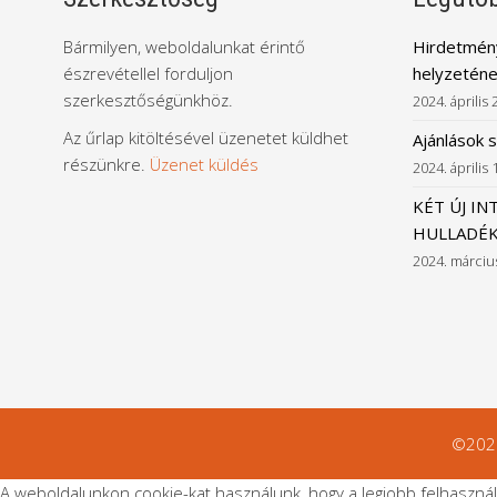
Bármilyen, weboldalunkat érintő
Hirdetmény
észrevétellel forduljon
helyzeténe
szerkesztőségünkhöz.
2024. április 
Az űrlap kitöltésével üzenetet küldhet
Ajánlások 
részünkre.
Üzenet küldés
2024. április 
KÉT ÚJ IN
HULLADÉK
2024. márciu
©2026
A weboldalunkon cookie-kat használunk, hogy a legjobb felhasznál