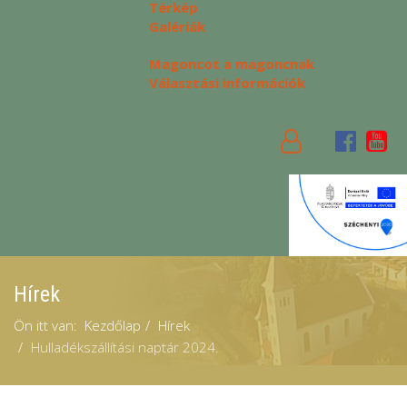
Térkép
Galériák
Magoncot a magoncnak
Választási információk
Hírek
Ön itt van:
Kezdőlap
Hírek
Hulladékszállítási naptár 2024.