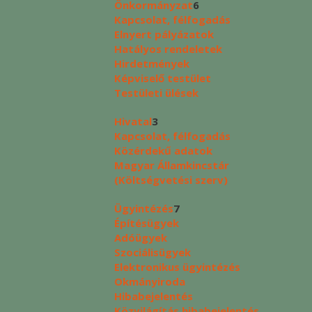
Önkormányzat
6
Kapcsolat, félfogadás
Elnyert pályázatok
Hatályos rendeletek
Hirdetmények
Képviselő testület
Testületi ülések
Hivatal
3
Kapcsolat, félfogadás
Közérdekű adatok
Magyar Államkincstár
(Költségvetési szerv)
Ügyintézés
7
Építésügyek
Adóügyek
Szociálisügyek
Elektronikus ügyintézés
Okmányiroda
Hibabejelentés
Közvilágítás hibabejelentés