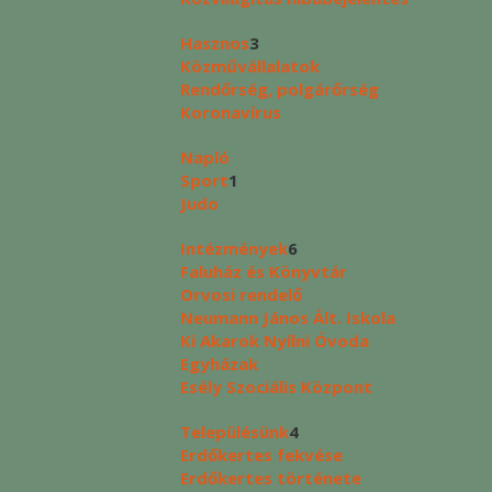
Hasznos
3
Közművállalatok
Rendőrség, polgárőrség
Koronavírus
Napló
Sport
1
Judo
Intézmények
6
Faluház és Könyvtár
Orvosi rendelő
Neumann János Ált. Iskola
Ki Akarok Nyílni Óvoda
Egyházak
Esély Szociális Központ
Településünk
4
Erdőkertes fekvése
Erdőkertes története