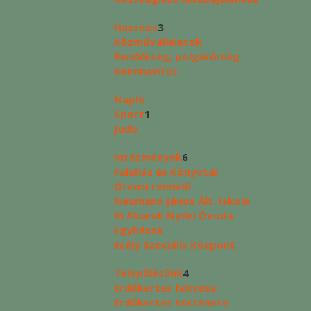
Hasznos
3
Közművállalatok
Rendőrség, polgárőrség
Koronavírus
Napló
Sport
1
Judo
Intézmények
6
Faluház és Könyvtár
Orvosi rendelő
Neumann János Ált. Iskola
Ki Akarok Nyílni Óvoda
Egyházak
Esély Szociális Központ
Településünk
4
Erdőkertes fekvése
Erdőkertes története