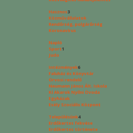
Hasznos
3
Közművállalatok
Rendőrség, polgárőrség
Koronavírus
Napló
Sport
1
Judo
Intézmények
6
Faluház és Könyvtár
Orvosi rendelő
Neumann János Ált. Iskola
Ki Akarok Nyílni Óvoda
Egyházak
Esély Szociális Központ
Településünk
4
Erdőkertes fekvése
Erdőkertes története