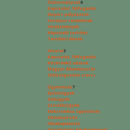
Önkormányzat
6
Kapcsolat, félfogadás
Elnyert pályázatok
Hatályos rendeletek
Hirdetmények
Képviselő testület
Testületi ülések
Hivatal
3
Kapcsolat, félfogadás
Közérdekű adatok
Magyar Államkincstár
(Költségvetési szerv)
Ügyintézés
7
Építésügyek
Adóügyek
Szociálisügyek
Elektronikus ügyintézés
Okmányiroda
Hibabejelentés
Közvilágítás hibabejelentés