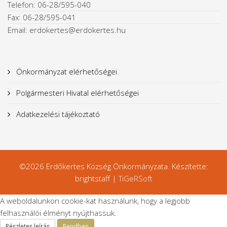
Telefon: 06-28/595-040
Fax: 06-28/595-041
Email: erdokertes@erdokertes.hu
Önkormányzat elérhetőségei
Polgármesteri Hivatal elérhetőségei
Adatkezelési tájékoztató
©2026 Erdőkertes Község Önkormányzata. Készítette:
brightstaff |
TiGeRSoft
A weboldalunkon cookie-kat használunk, hogy a legjobb
felhasználói élményt nyújthassuk.
Részletes leírás
Rendben