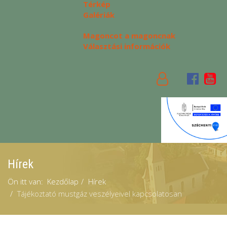
Térkép
Galériák
Magoncot a magoncnak
Választási információk
Hírek
Ön itt van:
Kezdőlap
Hírek
Tájékoztató mustgáz veszélyeivel kapcsolatosan