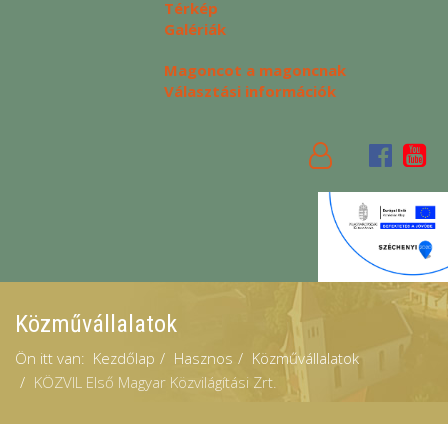
Térkép
Galériák
Magoncot a magoncnak
Választási információk
Közművállalatok
Ön itt van:
Kezdőlap
Hasznos
Közművállalatok
KÖZVIL Első Magyar Közvilágítási Zrt.