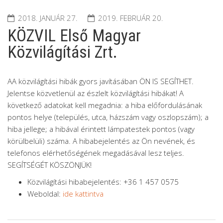
2018. JANUÁR 27.
2019. FEBRUÁR 20.
KÖZVIL Első Magyar
Közvilágítási Zrt.
A
A közvilágítási hibák gyors javításában ÖN IS SEGÍTHET.
Jelentse közvetlenül az észlelt közvilágítási hibákat! A
következő adatokat kell megadnia: a hiba előfordulásának
pontos helye (település, utca, házszám vagy oszlopszám); a
hiba jellege; a hibával érintett lámpatestek pontos (vagy
körülbelüli) száma. A hibabejelentés az Ön nevének, és
telefonos elérhetőségének megadásával lesz teljes.
SEGÍTSÉGÉT KÖSZÖNJÜK!
Közvilágítási hibabejelentés: +36 1 457 0575
Weboldal:
ide kattintva