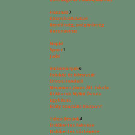
Hasznos
3
Közművállalatok
Rendőrség, polgárőrség
Koronavírus
Napló
Sport
1
Judo
Intézmények
6
Faluház és Könyvtár
Orvosi rendelő
Neumann János Ált. Iskola
Ki Akarok Nyílni Óvoda
Egyházak
Esély Szociális Központ
Településünk
4
Erdőkertes fekvése
Erdőkertes története