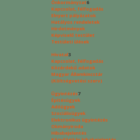
Önkormányzat
6
Kapcsolat, félfogadás
Elnyert pályázatok
Hatályos rendeletek
Hirdetmények
Képviselő testület
Testületi ülések
Hivatal
3
Kapcsolat, félfogadás
Közérdekű adatok
Magyar Államkincstár
(Költségvetési szerv)
Ügyintézés
7
Építésügyek
Adóügyek
Szociálisügyek
Elektronikus ügyintézés
Okmányiroda
Hibabejelentés
Közvilágítás hibabejelentés