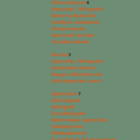
Önkormányzat
6
Kapcsolat, félfogadás
Elnyert pályázatok
Hatályos rendeletek
Hirdetmények
Képviselő testület
Testületi ülések
Hivatal
3
Kapcsolat, félfogadás
Közérdekű adatok
Magyar Államkincstár
(Költségvetési szerv)
Ügyintézés
7
Építésügyek
Adóügyek
Szociálisügyek
Elektronikus ügyintézés
Okmányiroda
Hibabejelentés
Közvilágítás hibabejelentés