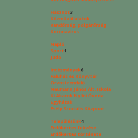
Hasznos
3
Közművállalatok
Rendőrség, polgárőrség
Koronavírus
Napló
Sport
1
Judo
Intézmények
6
Faluház és Könyvtár
Orvosi rendelő
Neumann János Ált. Iskola
Ki Akarok Nyílni Óvoda
Egyházak
Esély Szociális Központ
Településünk
4
Erdőkertes fekvése
Erdőkertes története