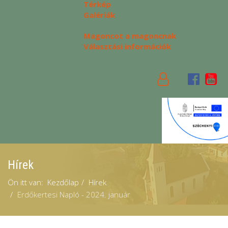
Térkép
Galériák
Magoncot a magoncnak
Választási információk
Hírek
Ön itt van:
Kezdőlap
Hírek
Erdőkertesi Napló - 2024. január